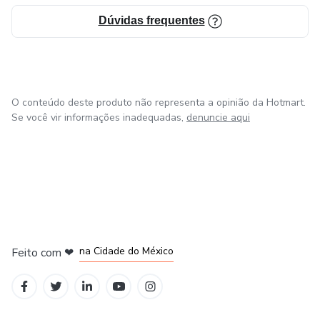
Dúvidas frequentes
O conteúdo deste produto não representa a opinião da Hotmart.
Se você vir informações inadequadas,
denuncie aqui
em Bogotá
em Amsterdam
em Madrid
na Cidade do México
Feito com
❤
em Belo Horizonte