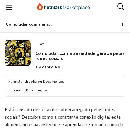
Ir
Ir
Ir
para
para
para
o
o
o
conteúdo
pagamento
rodapé
Como lidar com a ansiedade gerada pelas redes sociais
principal
Como lidar com a ansiedade gerada pelas
redes sociais
aly danilo aly
Formato
:
eBooks ou Documentos
Idioma
:
Português
Está cansado de se sentir sobrecarregado pelas redes
sociais? Descubra como a constante conexão digital está
alimentando sua ansiedade e aprenda a retomar o controle.