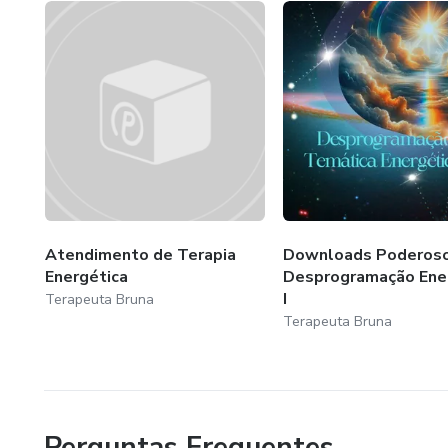
http://linktr.ee/terapeutabruna
Instagram: @terapeutabruna_
Atendimento de Terapia
Downloads Poderoso
Energética
Desprogramação Ene
I
Terapeuta Bruna
Terapeuta Bruna
Perguntas Frequentes