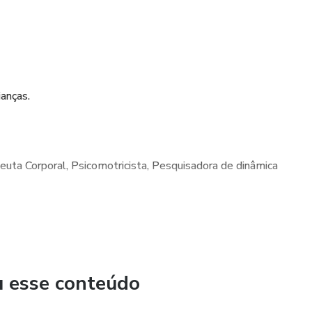
ianças.
euta Corporal, Psicomotricista, Pesquisadora de dinâmica
icha de inscrição: https://forms.gle/T4xGc6LJ6nSbK5xA9
s://wa.me/5522981552025
u esse conteúdo