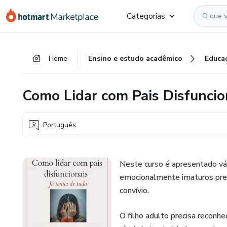
Ir
Ir
Ir
Categorias
para
para
para
o
o
o
conteúdo
pagamento
rodapé
Home
Ensino e estudo acadêmico
Educa
principal
Como Lidar com Pais Disfuncio
Português
Neste curso é apresentado vár
emocionalmente imaturos preci
convívio.
O filho adulto precisa reconh