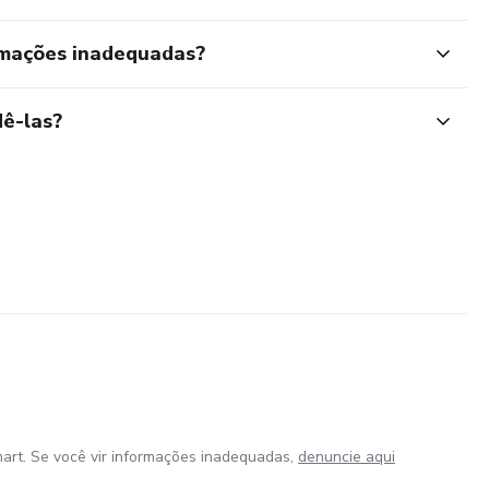
rmações inadequadas?
ê-las?
art. Se você vir informações inadequadas,
denuncie aqui