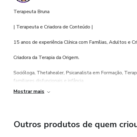
Terapeuta Bruna
| Terapeuta e Criadora de Conteúdo |
15 anos de experiência Clínica com Famílias, Adultos e Cr
Criadora da Terapia da Origem.
Socióloga, Thetahealer, Psicanalista em Formação, Terap
familiares disfuncionais e infância.
Mostrar mais
Atendimentos somente On-line, após preenchimento de f
Para contato envie uma mensagem via whatsapp: http
Outros produtos de quem crio
Minhas redes 👇👇👇