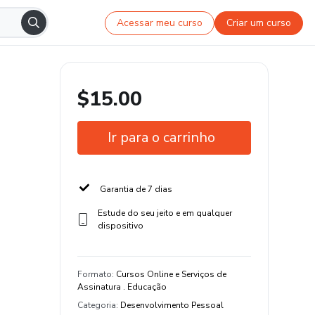
Acessar meu curso
Criar um curso
$15.00
Ir para o carrinho
Garantia de 7 dias
Estude do seu jeito e em qualquer
dispositivo
Formato
:
Cursos Online e Serviços de
Assinatura . Educação
Categoria
:
Desenvolvimento Pessoal