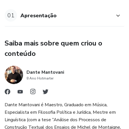
final do ano, criei uma jornada de estudos, com 4 palestras
ao vivo para você conhecer mais a minha técnica de lotar
01
Apresentação
hotéis.
Durante essa jornada, você ainda terá a chance de se
Saiba mais sobre quem criou o
matricular no meu curso COMO LOTAR SEU
HOTEL/POUSADA NO FINAL DO ANO, o qual até o dia
conteúdo
23/12 terá condições especiais de acesso
Inscrição nos Webnários gratuitos:
Dante Mantovani
8 Ano Hotmarter
https://dantemantovani.org/wp/como-lotar-hotel/​
Inicio das aulas em 03 de Janeiro de 2023, sendo as
demais em 10/01, 17/01, 24/01, 07/02/ e 14/02
Dante Mantovani é Maestro, Graduado em Música,
Especialista em Filosofia Política e Jurídica, Mestre em
Linguística (com a tese “Análise dos Processos de
Construção Textual dos Ensaios de Michel de Montaigne,