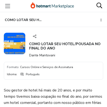
Ir
Ir
Ir
para
para
para
o
o
o
conteúdo
pagamento
rodapé
COMO LOTAR SEU HOTEL/POUSADA NO FINAL DO ANO
principal
COMO LOTAR SEU HOTEL/POUSADA NO
FINAL DO ANO
Dante Mantovani
Formato
:
Cursos Online e Serviços de Assinatura
Idioma
:
Português
Sou gestor de hotel há mais de 20 anos, e por muito
tempo tivemos baixa ocupação no final do ano, por sermos
um hotel comercial, portanto com nosso público em férias