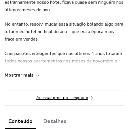
estranhamente nosso hotel ficava quase sem ninguém nos
últimos meses do ano.
No entanto, resolvi mudar essa situação bolando algo para
lotar meu hotel no final do ano – que era a época mais
fraca em vendas.
Criei pacotes inteligentes que nos últimos 4 anos lotaram
todos nossos apartamentos nos meses de novembro e
dezembro!
Mostrar mais
Como hoje temos longas filas de espera, resolvi ensinar a
você que é dono de hotel ou pousada minha experiência
como gestor, mas principalmente ensinar a técnica que criei
Acessar produto comprado
e utilizo até hoje para vender todos meus apartamentos
no final do ano!
Conteúdo
Detalhes
Se você quiser aprender tudo que sei sobre lotar hotéis no