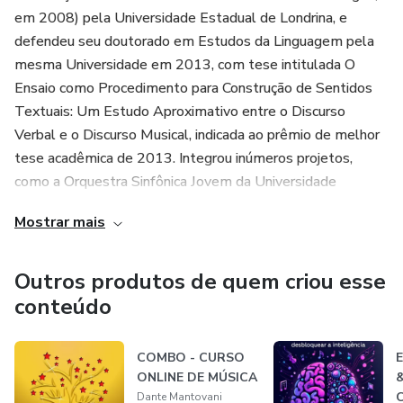
em 2008) pela Universidade Estadual de Londrina, e
defendeu seu doutorado em Estudos da Linguagem pela
mesma Universidade em 2013, com tese intitulada O
Ensaio como Procedimento para Construção de Sentidos
Textuais: Um Estudo Aproximativo entre o Discurso
Verbal e o Discurso Musical, indicada ao prêmio de melhor
tese acadêmica de 2013. Integrou inúmeros projetos,
como a Orquestra Sinfônica Jovem da Universidade
Estadual de Londrina, à frente da qual montou a ópera
Mostrar mais
Dido e Enéas, de Henry Purcell, em 2010, além de integrar
atualmente a OIDO (Orquesta Internacional de Directores
de Orquesta, em Huelva, Espanha)
Outros produtos de quem criou esse
conteúdo
Empresário, Maestro, é idealizador do principal Curso
Online de Música da internet – o Seminário de Música ,
COMBO - CURSO
E
criado em 2016 como uma plataforma de estudos
ONLINE DE MÚSICA
&
musicais e transformação de carreiras que mudou a
C
Dante Mantovani