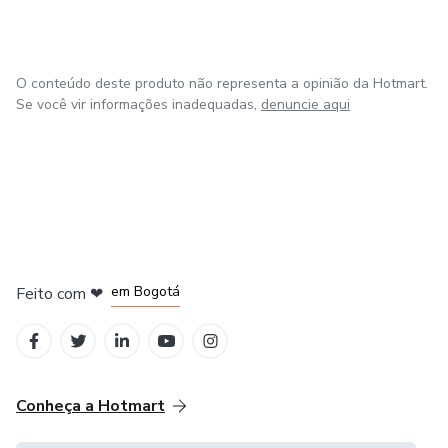
O conteúdo deste produto não representa a opinião da Hotmart.
Se você vir informações inadequadas,
denuncie aqui
em Amsterdam
em Madrid
em Bogotá
Feito com
❤
em Belo Horizonte
na Cidade do México
Conheça a Hotmart