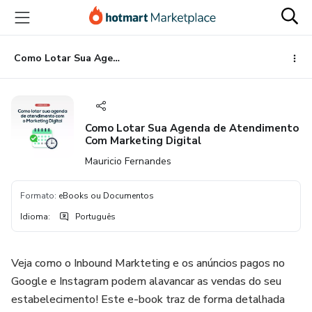
Ir
Ir
Ir
para
para
para
o
o
o
conteúdo
pagamento
rodapé
Como Lotar Sua Agenda de Atendimento Com Marketing Digital
principal
Como Lotar Sua Agenda de Atendimento
Com Marketing Digital
Mauricio Fernandes
Formato
:
eBooks ou Documentos
Idioma
:
Português
Veja como o Inbound Markteting e os anúncios pagos no
Google e Instagram podem alavancar as vendas do seu
estabelecimento! Este e-book traz de forma detalhada