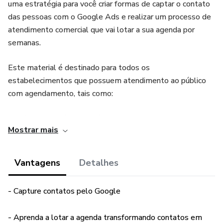
uma estratégia para você criar formas de captar o contato
das pessoas com o Google Ads e realizar um processo de
atendimento comercial que vai lotar a sua agenda por
semanas.
Este material é destinado para todos os
estabelecimentos que possuem atendimento ao público
com agendamento, tais como:
➜ Clínicas de saúde e estética
Mostrar mais
➜ Salões de Beleza
Vantagens
Detalhes
➜ Barbearias
- Capture contatos pelo Google
➜ Petshops
- Aprenda a lotar a agenda transformando contatos em
➜ Coworking