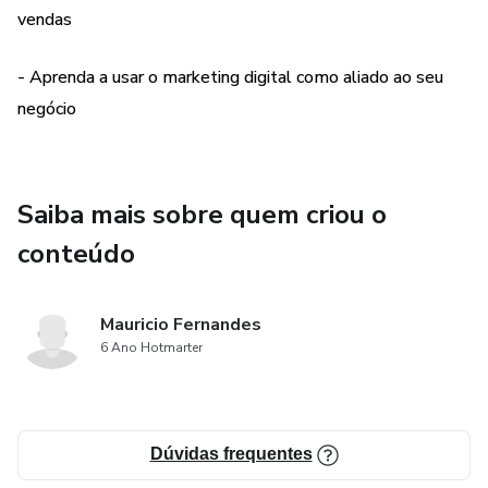
vendas
➜ Reformas e Reparos
- Aprenda a usar o marketing digital como aliado ao seu
➜ Terapias
negócio
➜ Nutricionistas
➜ Empresa de ar-condicionado
Saiba mais sobre quem criou o
conteúdo
➜ Entre outros similares
O e-book traz um método amplamente validado de
Mauricio Fernandes
marketing digital, utilizado tanto por pequenas como
6 Ano Hotmarter
grandes empresas, para captação de leads (contatos) por
meio digital para conversão em agendamento e vendas.
Dúvidas frequentes