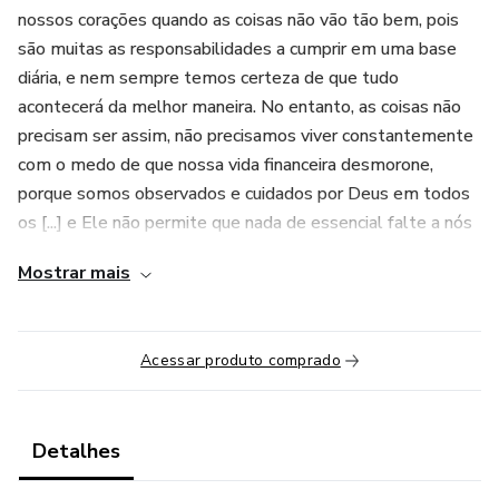
nossos corações quando as coisas não vão tão bem, pois
são muitas as responsabilidades a cumprir em uma base
diária, e nem sempre temos certeza de que tudo
acontecerá da melhor maneira. No entanto, as coisas não
precisam ser assim, não precisamos viver constantemente
com o medo de que nossa vida financeira desmorone,
porque somos observados e cuidados por Deus em todos
os [...] e Ele não permite que nada de essencial falte a nós
e
Mostrar mais
Luiza Fletcher
Acessar produto comprado
PENSADOR
Detalhes