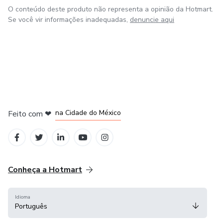
O conteúdo deste produto não representa a opinião da Hotmart.
Se você vir informações inadequadas,
denuncie aqui
em Bogotá
em Amsterdam
em Madrid
na Cidade do México
Feito com
❤
em Belo Horizonte
Conheça a Hotmart
Idioma
Português