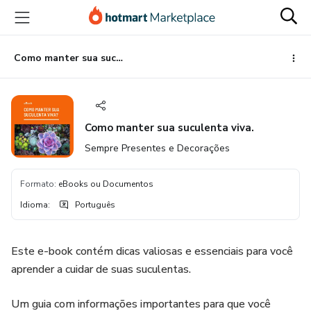
Ir
Ir
Ir
para
para
para
o
o
o
conteúdo
pagamento
rodapé
Como manter sua suculenta viva.
principal
Como manter sua suculenta viva.
Sempre Presentes e Decorações
Formato
:
eBooks ou Documentos
Idioma
:
Português
Este e-book contém dicas valiosas e essenciais para você
aprender a cuidar de suas suculentas.
Um guia com informações importantes para que você