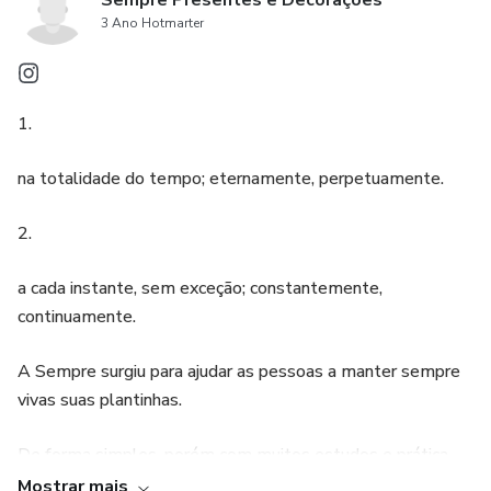
Sempre Presentes e Decorações
3 Ano Hotmarter
1.
na totalidade do tempo; eternamente, perpetuamente.
2.
a cada instante, sem exceção; constantemente,
continuamente.
A Sempre surgiu para ajudar as pessoas a manter sempre
vivas suas plantinhas.
De forma simples, porém com muitos estudos e prática.
Mostrar mais