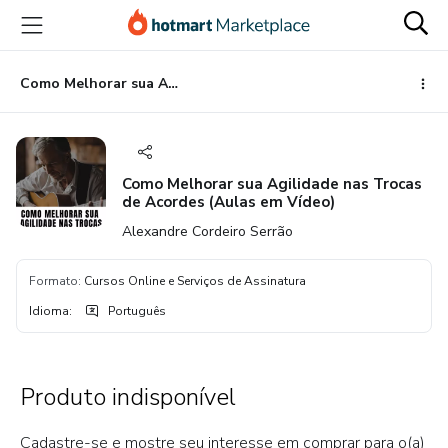
Ir
Ir
Ir
para
para
para
o
o
o
conteúdo
pagamento
rodapé
Como Melhorar sua Agilidade nas Trocas de Acordes (Aulas em Vídeo)
principal
Como Melhorar sua Agilidade nas Trocas
de Acordes (Aulas em Vídeo)
Alexandre Cordeiro Serrão
Formato
:
Cursos Online e Serviços de Assinatura
Idioma
:
Português
Produto indisponível
Cadastre-se e mostre seu interesse em comprar para o(a)