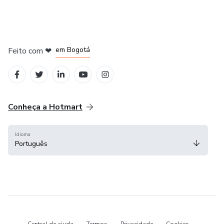
em Amsterdam
em Madrid
em Bogotá
Feito com
❤
em Belo Horizonte
na Cidade do México
Conheça a Hotmart
Idioma
Português