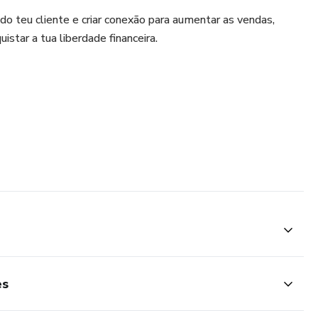
 teu cliente e criar conexão para aumentar as vendas,
star a tua liberdade financeira.
nome te torna mais CARISMÁTICO e foi pensando nisso que
e você poderá ter mais conexão (RAPPORT) com os clientes,
nome de cada um. Tanto na vida pessoal quanto profissional
eguir lembrar o nome das pessoas, afinal adoramos ouvir
erra o nome de alguém ou nem lembra, você poderá perder
 técnicas de memorização para conseguir se conectar com as
. Técnica CORA, que foca principalmente na conexão com o
es
ticáveis no dia a dia e que são testadas por pessoas de