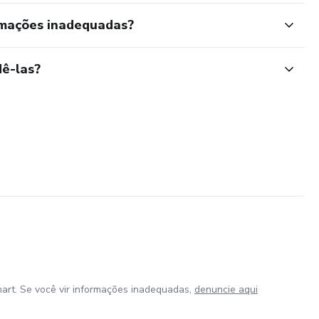
rmações inadequadas?
ê-las?
art. Se você vir informações inadequadas,
denuncie aqui