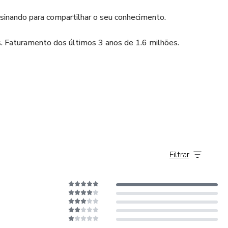
nsinando para compartilhar o seu conhecimento.
. Faturamento dos últimos 3 anos de 1.6 milhões.
a conexão entre cada ser humano, seja para vender ou inovar.
o voltar, morou em Curitiba.
Filtrar