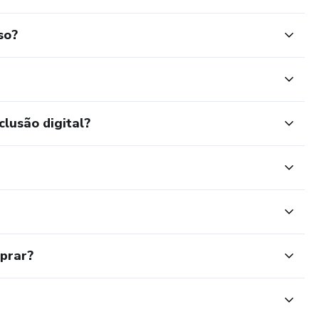
so?
clusão digital?
mprar?