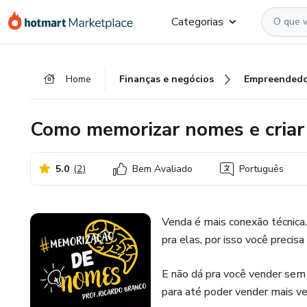
Ir
Ir
Ir
Categorias
para
para
para
o
o
o
conteúdo
pagamento
rodapé
Home
Finanças e negócios
Empreendedo
principal
Como memorizar nomes e criar
5.0
(
2
)
Bem Avaliado
Português
Venda é mais conexão técnic
pra elas, por isso você preci
E não dá pra você vender sem 
para até poder vender mais v