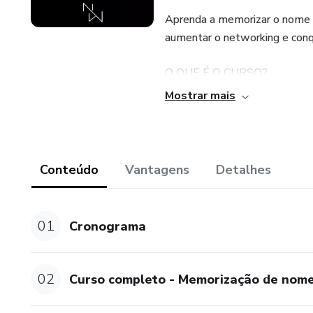
Aprenda a memorizar o nome do
aumentar o networking e conqui
O QUE É O CURSO?
Mostrar mais
Chamar alguém pelo próprio 
criamos a técnica CORA, ond
mas tudo começa por saber o 
é de extrema importância cons
Conteúdo
Vantagens
Detalhes
nosso próprio nome. Se você 
muitas oportunidades.
01
Cronograma
Neste curso você vai aprender
pessoas falando o nome delas
outro.
02
Curso completo - Memorização de nom
Você irá aprender técnicas pra