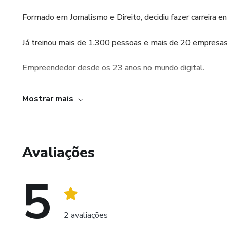
Formado em Jornalismo e Direito, decidiu fazer carreira e
Já treinou mais de 1.300 pessoas e mais de 20 empresas
Empreendedor desde os 23 anos no mundo digital.
Especialista em tornar as pessoas carismáticas focando n
Mostrar mais
Nascido em Santos/SP, morou fora do país por 10 anos. A
Avaliações
5
2 avaliações