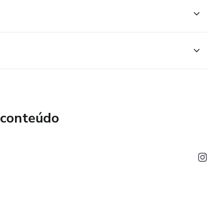
iços ou ideias. Todos vendem, desde advogados à
aula de oratória para poder se comunicar melhor.
 conteúdo