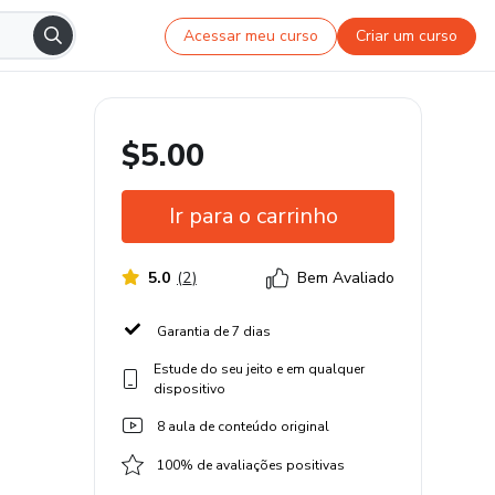
Acessar meu curso
Criar um curso
$5.00
Ir para o carrinho
5.0
(
2
)
Bem Avaliado
Garantia de 7 dias
Estude do seu jeito e em qualquer
dispositivo
8 aula de conteúdo original
100% de avaliações positivas