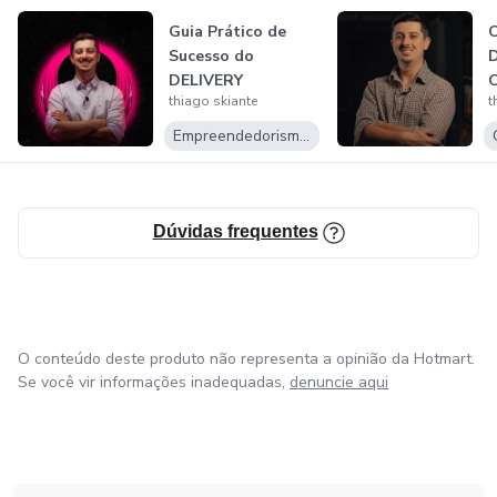
Guia Prático de
Sucesso do
D
DELIVERY
C
thiago skiante
t
Empreendedorismo Digital
Dúvidas frequentes
O conteúdo deste produto não representa a opinião da Hotmart.
Se você vir informações inadequadas,
denuncie aqui