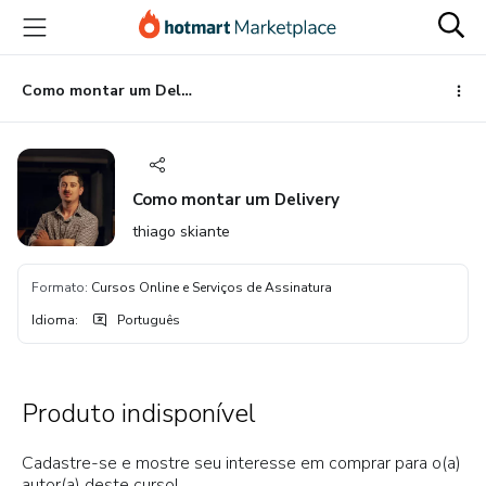
Ir
Ir
Ir
para
para
para
o
o
o
conteúdo
pagamento
rodapé
Como montar um Delivery
principal
Como montar um Delivery
thiago skiante
Formato
:
Cursos Online e Serviços de Assinatura
Idioma
:
Português
Produto indisponível
Cadastre-se e mostre seu interesse em comprar para o(a)
autor(a) deste curso!