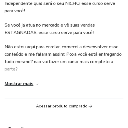
Independente qual será o seu NICHO, esse curso serve
para você!
Se você já atua no mercado e vê suas vendas
ESTAGNADAS, esse curso serve para você!
Não estou aqui para enrolar, comecei a desenvolver esse
conteúdo e me falaram assim: Poxa você está entregando
tudo mesmo? nao vai fazer um curso mais completo a
parte?
E a minha resposta pra essa pergunta é: EU ESTOU
Mostrar mais
FAZENDO ALGO QUE EU GOSTARIA DE TER
APRENDIDO! comprar algo que realmente vale a. pena e
que eu aprenda tudo mesmo!
Acessar produto comprado
Vamos crescer Juntos!