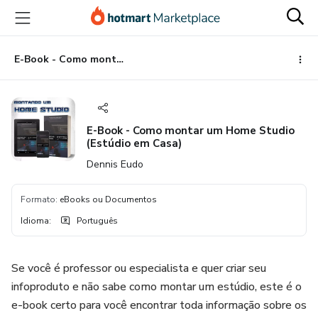
Ir
Ir
Ir
para
para
para
o
o
o
conteúdo
pagamento
rodapé
E-Book - Como montar um Home Studio (Estúdio em Casa)
principal
E-Book - Como montar um Home Studio
(Estúdio em Casa)
Dennis Eudo
Formato
:
eBooks ou Documentos
Idioma
:
Português
Se você é professor ou especialista e quer criar seu
infoproduto e não sabe como montar um estúdio, este é o
e-book certo para você encontrar toda informação sobre os