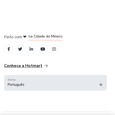
em Bogotá
em Amsterdam
em Madrid
na Cidade do México
Feito com
❤
em Belo Horizonte
Conheça a Hotmart
Idioma
Português