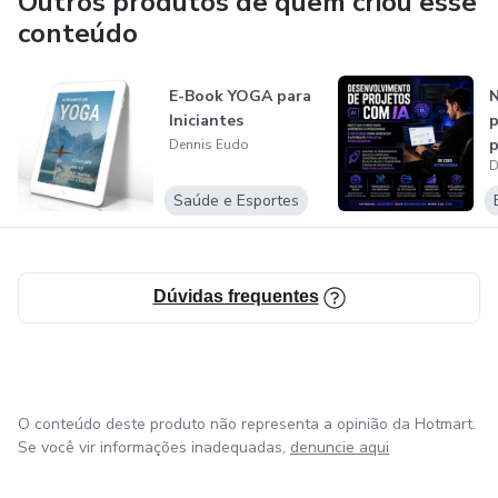
Outros produtos de quem criou esse
conteúdo
E-Book YOGA para
N
Iniciantes
p
p
Dennis Eudo
D
c
Saúde e Esportes
Dúvidas frequentes
O conteúdo deste produto não representa a opinião da Hotmart.
Se você vir informações inadequadas,
denuncie aqui