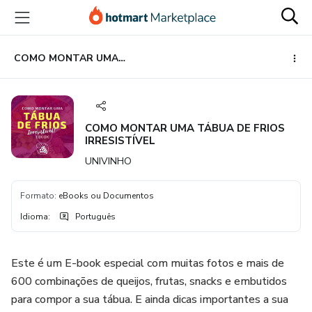
Ir
Ir
Ir
para
para
para
o
o
o
conteúdo
pagamento
rodapé
COMO MONTAR UMA TÁBUA DE FRIOS IRRESISTÍVEL
principal
COMO MONTAR UMA TÁBUA DE FRIOS
IRRESISTÍVEL
UNIVINHO
Formato
:
eBooks ou Documentos
Idioma
:
Português
Este é um E-book especial com muitas fotos e mais de
600 combinações de queijos, frutas, snacks e embutidos
para compor a sua tábua. E ainda dicas importantes a sua