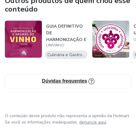
Outros produtos de quem criou esse
conteúdo
GUIA DEFINITIVO
DE
U
HARMONIZAÇÃO E
U
UNIVINHO
AROMAS DO
VINHO
Culinária e Gastronomia
Dúvidas frequentes
O conteúdo deste produto não representa a opinião da Hotmart.
Se você vir informações inadequadas,
denuncie aqui