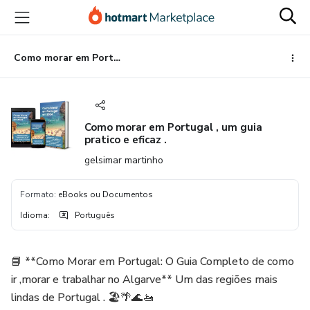
Ir
Ir
Ir
para
para
para
o
o
o
conteúdo
pagamento
rodapé
Como morar em Portugal , um guia pratico e eficaz .
principal
Como morar em Portugal , um guia
pratico e eficaz .
gelsimar martinho
Formato
:
eBooks ou Documentos
Idioma
:
Português
📘 **Como Morar em Portugal: O Guia Completo de como
ir ,morar e trabalhar no Algarve** Um das regiões mais
lindas de Portugal . 🏖️🌴🌊🚤