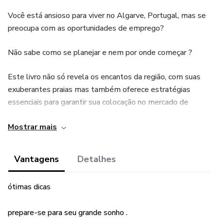
Você está ansioso para viver no Algarve, Portugal, mas se
preocupa com as oportunidades de emprego?
Não sabe como se planejar e nem por onde começar ?
Este livro não só revela os encantos da região, com suas
exuberantes praias mas também oferece estratégias
essenciais para garantir sua colocação no mercado de
trabalho de forma ágil e estratégica !
Mostrar mais
Descubra:
Vantagens
Detalhes
1. **Setores de Oportunidade:** Identifique as áreas
promissoras para emprego no Algarve, desde turismo até
ótimas dicas
tecnologia.
prepare-se para seu grande sonho .
2. **Rede de Contatos Eficaz:** Aprenda como construir e