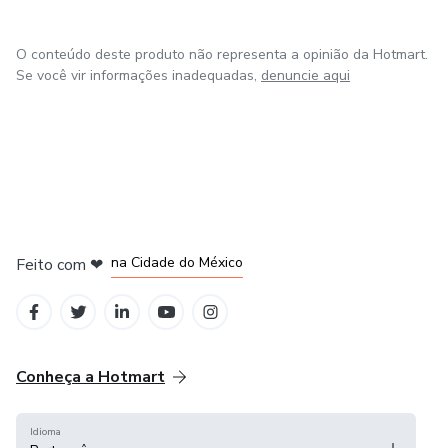
O conteúdo deste produto não representa a opinião da Hotmart.
Se você vir informações inadequadas,
denuncie aqui
em Bogotá
em Amsterdam
em Madrid
na Cidade do México
Feito com
❤
em Belo Horizonte
Conheça a Hotmart
Idioma