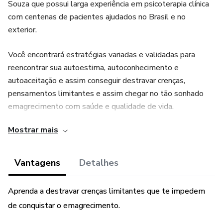
Souza que possui larga experiência em psicoterapia clínica
com centenas de pacientes ajudados no Brasil e no
exterior.
Você encontrará estratégias variadas e validadas para
reencontrar sua autoestima, autoconhecimento e
autoaceitação e assim conseguir destravar crenças,
pensamentos limitantes e assim chegar no tão sonhado
emagrecimento com saúde e qualidade de vida.
Mostrar mais
Seja seu instrumento de transformação pois você pode
conseguir tudo que quiser.
Vantagens
Detalhes
Aprenda a destravar crenças limitantes que te impedem
de conquistar o emagrecimento.