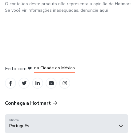
O conteúdo deste produto não representa a opinião da Hotmart.
Se você vir informações inadequadas,
denuncie aqui
em Bogotá
em Amsterdam
em Madrid
na Cidade do México
Feito com
❤
em Belo Horizonte
Conheça a Hotmart
Idioma
Português