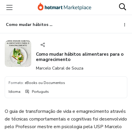
Ir
Ir
Ir
para
para
para
o
o
o
conteúdo
pagamento
rodapé
Como mudar hábitos alimentares para o emagrecimento
principal
Como mudar hábitos alimentares para o
emagrecimento
Marcelo Cabral de Souza
Formato
:
eBooks ou Documentos
Idioma
:
Português
O guia de transformação de vida e emagrecimento através
de técnicas comportamentais e cognitivas foi desenvolvido
pelo Professor mestre em psicologia pela USP Marcelo