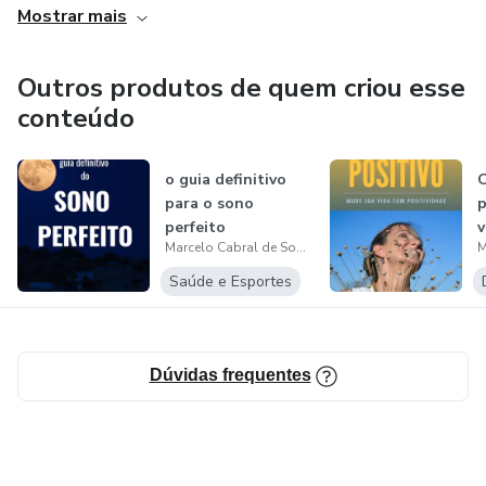
Mostrar mais
Palestrante nos temas: Depressão, Ansiedade, qualidade
de vida, Pensamento positivo
Outros produtos de quem criou esse
conteúdo
o guia definitivo
para o sono
p
perfeito
v
Marcelo Cabral de Souza
p
Saúde e Esportes
Dúvidas frequentes