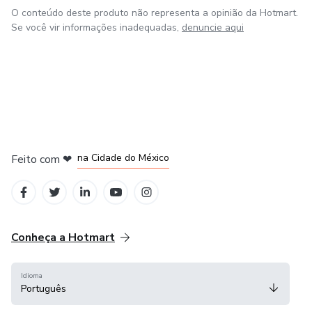
O conteúdo deste produto não representa a opinião da Hotmart.
Se você vir informações inadequadas,
denuncie aqui
em Bogotá
em Amsterdam
em Madrid
na Cidade do México
Feito com
❤
em Belo Horizonte
Conheça a Hotmart
Idioma
Português