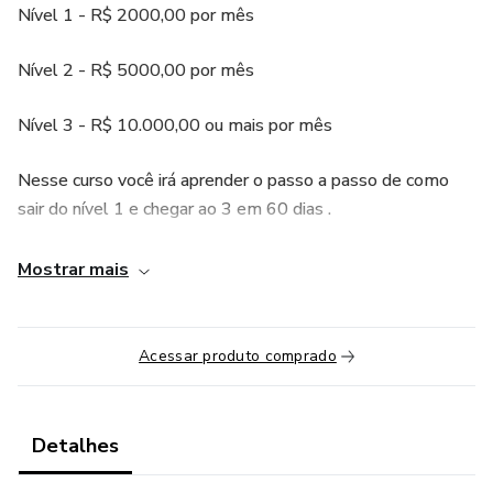
Nível 1 - R$ 2000,00 por mês
Nível 2 - R$ 5000,00 por mês
Nível 3 - R$ 10.000,00 ou mais por mês
Nesse curso você irá aprender o passo a passo de como
sair do nível 1 e chegar ao 3 em 60 dias .
* como conseguir um campo para jogar
Mostrar mais
* como atrair clientes
Acessar produto comprado
* como Organizar os jogos
* como Administrar suas redes sociais
Detalhes
* como fazer parcerias