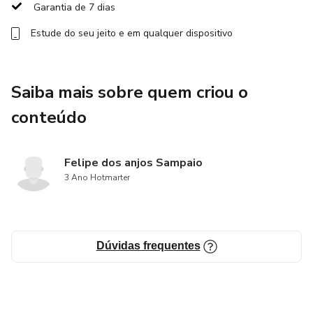
Garantia de 7 dias
* como ser reconhecido
Estude do seu jeito e em qualquer dispositivo
E muito mais !
Saiba mais sobre quem criou o
Seja uma organizador nível 3 agora mesmo e não perca
conteúdo
mais tempo com estratégias que não funcionam .
Felipe dos anjos Sampaio
3 Ano Hotmarter
Dúvidas frequentes