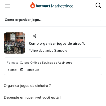
Ir
Ir
Ir
para
para
para
o
o
o
conteúdo
pagamento
rodapé
Como organizar jogos de airsoft
principal
Como organizar jogos de airsoft
Felipe dos anjos Sampaio
Formato
:
Cursos Online e Serviços de Assinatura
Idioma
:
Português
Organizar jogos da dinheiro ?
Depende em que nível você está !