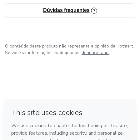
Dúvidas frequentes
O conteúdo deste produto não representa a opinião da Hotmart.
Se você vir informações inadequadas,
denuncie aqui
em Bogotá
em Amsterdam
em Madrid
na Cidade do México
Feito com
❤
em Belo Horizonte