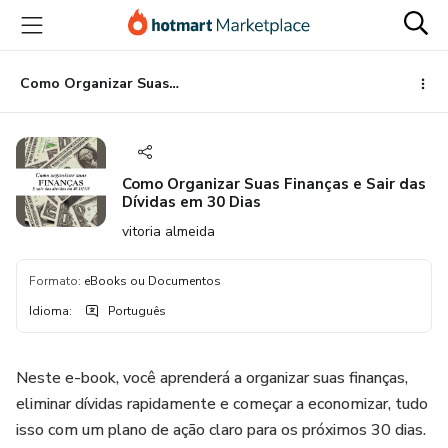
Ir
Ir
Ir
para
para
para
o
o
o
conteúdo
pagamento
rodapé
Como Organizar Suas Finanças e Sair das Dívidas em 30 Dias
principal
Como Organizar Suas Finanças e Sair das
Dívidas em 30 Dias
vitoria almeida
Formato
:
eBooks ou Documentos
Idioma
:
Português
Neste e-book, você aprenderá a organizar suas finanças,
eliminar dívidas rapidamente e começar a economizar, tudo
isso com um plano de ação claro para os próximos 30 dias.