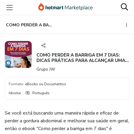
Ir
Ir
Ir
para
para
para
o
o
o
conteúdo
pagamento
rodapé
COMO PERDER A BARRIGA EM 7 DIAS: DICAS PRÁTICAS PARA ALCANÇAR UMA BARRIGA MAIS SAUDÁVEL
principal
COMO PERDER A BARRIGA EM 7 DIAS:
DICAS PRÁTICAS PARA ALCANÇAR UMA
BARRIGA MAIS SAUDÁVEL
Grupo JW
Formato
:
eBooks ou Documentos
Idioma
:
Português
Se você está buscando uma maneira rápida e eficaz de
perder a gordura abdominal e melhorar sua saúde em geral,
então o ebook "Como perder a barriga em 7 dias" é