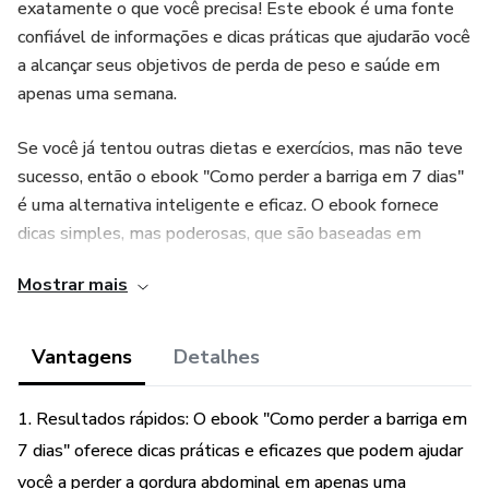
exatamente o que você precisa! Este ebook é uma fonte
confiável de informações e dicas práticas que ajudarão você
a alcançar seus objetivos de perda de peso e saúde em
apenas uma semana.
Se você já tentou outras dietas e exercícios, mas não teve
sucesso, então o ebook "Como perder a barriga em 7 dias"
é uma alternativa inteligente e eficaz. O ebook fornece
dicas simples, mas poderosas, que são baseadas em
ciência e experiência real, para ajudá-lo a perder a gordura
Mostrar mais
abdominal e melhorar sua saúde em geral.
Vantagens
Detalhes
1. Resultados rápidos: O ebook "Como perder a barriga em
7 dias" oferece dicas práticas e eficazes que podem ajudar
você a perder a gordura abdominal em apenas uma