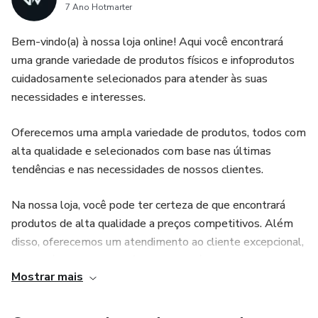
e equilibrada.
7 Ano Hotmarter
4. Fácil de seguir: As dicas e estratégias apresentadas no
Bem-vindo(a) à nossa loja online! Aqui você encontrará
ebook são simples e fáceis de seguir. Não há necessidade
uma grande variedade de produtos físicos e infoprodutos
de contar calorias complicadas ou se envolver em
cuidadosamente selecionados para atender às suas
necessidades e interesses.
exercícios intensos. O ebook oferece orientações práticas
que podem ser incorporadas facilmente à sua rotina diária.
Oferecemos uma ampla variedade de produtos, todos com
alta qualidade e selecionados com base nas últimas
5. Alternativa inteligente: Se você já tentou outras dietas
tendências e nas necessidades de nossos clientes.
e exercícios sem sucesso, o ebook "Como perder a barriga
em 7 dias" pode ser uma alternativa inteligente e eficaz.
Na nossa loja, você pode ter certeza de que encontrará
Ele oferece uma abordagem diferente e pode fornecer
produtos de alta qualidade a preços competitivos. Além
resultados onde outras estratégias falharam.
disso, oferecemos um atendimento ao cliente excepcional,
que está sempre disponível para ajudá-lo(a) com qualquer
Mostrar mais
dúvida ou problema.
Não perca mais tempo e comece a explorar nossos