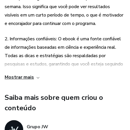
semana. Isso significa que você pode ver resultados
visíveis em um curto período de tempo, o que é motivador
e encorajador para continuar com o programa.
2. Informações confiáveis: O ebook é uma fonte confiável
de informações baseadas em ciência e experiência real.
Todas as dicas e estratégias são respaldadas por
pesquisas e estudos, garantindo que você esteja seguindo
um programa seguro e eficaz.
Mostrar mais
3. Abordagem holística: Além de ajudar a perder a gordura
Saiba mais sobre quem criou o
abdominal, o ebook também se concentra em melhorar
sua saúde em geral. Ele fornece dicas e orientações sobre
conteúdo
alimentação saudável, exercícios adequados e outras
práticas que podem contribuir para uma vida mais saudável
Grupo JW