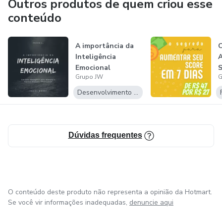
Outros produtos de quem criou esse
produtos agora mesmo! Acreditamos que nossos produtos
conteúdo
físicos e infoprodutos podem ajudá-lo(a) a alcançar seus
objetivos e transformar sua vida.
A importância da
O
Inteligência
A
Emocional
S
Grupo JW
G
e
Desenvolvimento Pessoal
Dúvidas frequentes
O conteúdo deste produto não representa a opinião da Hotmart.
Se você vir informações inadequadas,
denuncie aqui