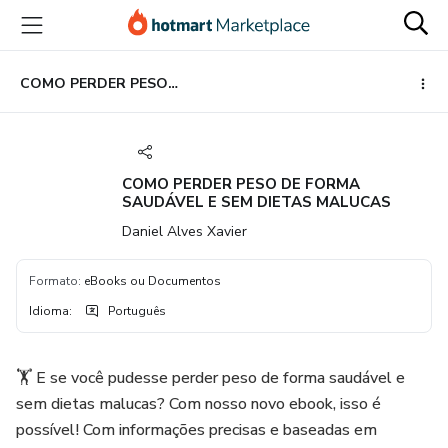
Ir
Ir
Ir
para
para
para
o
o
o
conteúdo
pagamento
rodapé
COMO PERDER PESO DE FORMA SAUDÁVEL E SEM DIETAS MALUCAS
principal
COMO PERDER PESO DE FORMA
SAUDÁVEL E SEM DIETAS MALUCAS
Daniel Alves Xavier
Formato
:
eBooks ou Documentos
Idioma
:
Português
🏋️ E se você pudesse perder peso de forma saudável e
sem dietas malucas? Com nosso novo ebook, isso é
possível! Com informações precisas e baseadas em