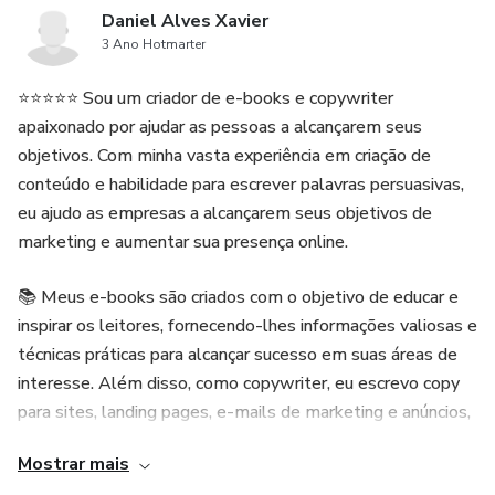
Daniel Alves Xavier
3 Ano Hotmarter
⭐⭐⭐⭐⭐ Sou um criador de e-books e copywriter
apaixonado por ajudar as pessoas a alcançarem seus
objetivos. Com minha vasta experiência em criação de
conteúdo e habilidade para escrever palavras persuasivas,
eu ajudo as empresas a alcançarem seus objetivos de
marketing e aumentar sua presença online.
📚 Meus e-books são criados com o objetivo de educar e
inspirar os leitores, fornecendo-lhes informações valiosas e
técnicas práticas para alcançar sucesso em suas áreas de
interesse. Além disso, como copywriter, eu escrevo copy
para sites, landing pages, e-mails de marketing e anúncios,
que ajudam as empresas a vender mais e atrair mais
Mostrar mais
clientes.