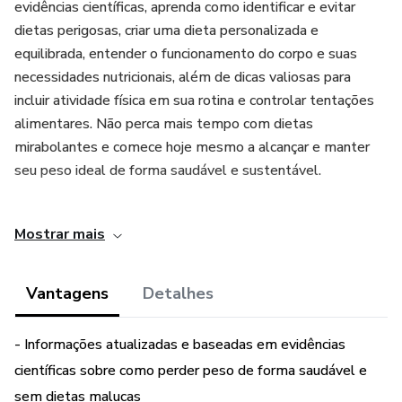
evidências científicas, aprenda como identificar e evitar
dietas perigosas, criar uma dieta personalizada e
equilibrada, entender o funcionamento do corpo e suas
necessidades nutricionais, além de dicas valiosas para
incluir atividade física em sua rotina e controlar tentações
alimentares. Não perca mais tempo com dietas
mirabolantes e comece hoje mesmo a alcançar e manter
seu peso ideal de forma saudável e sustentável.
❤️ Adquira já o nosso ebook "Como perder peso de forma
Mostrar mais
saudável e sem dietas malucas" e comece a transformar
sua vida agora!
Vantagens
Detalhes
- Informações atualizadas e baseadas em evidências
científicas sobre como perder peso de forma saudável e
sem dietas malucas