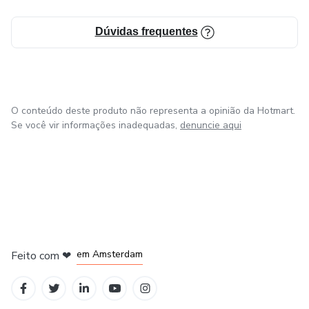
Dúvidas frequentes
O conteúdo deste produto não representa a opinião da Hotmart.
Se você vir informações inadequadas,
denuncie aqui
em Amsterdam
Feito com
❤
em Belo Horizonte
na Cidade do México
em Bogotá
em Madrid