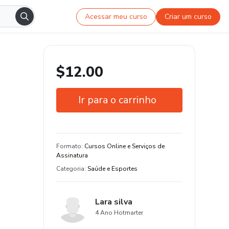
Acessar meu curso
Criar um curso
$12.00
Ir para o carrinho
Garantia de 7 dias
Estude do seu jeito e em qualquer
Formato
:
Cursos Online e Serviços de
dispositivo
Assinatura
Categoria
:
Saúde e Esportes
Lara silva
4 Ano Hotmarter