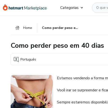
Ir
Ir
Ir
Categorias
para
para
para
o
o
o
conteúdo
pagamento
rodapé
Home
Como perder peso em 40 dias
principal
Como perder peso em 40 dias
Português
Estamos vendendo a forma mas
Você irar se surpreender e fic
Sempre estaremos disponibili