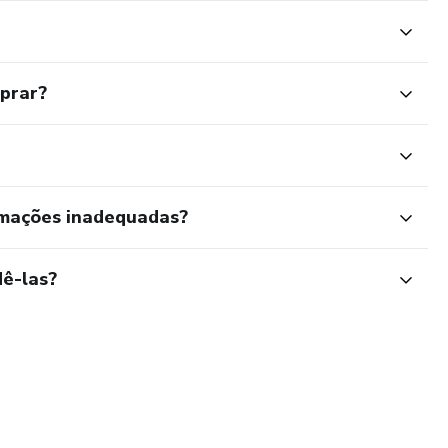
mprar?
rmações inadequadas?
ê-las?