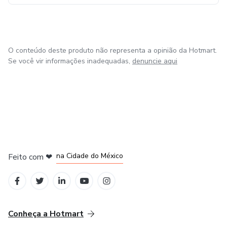
O conteúdo deste produto não representa a opinião da Hotmart.
Se você vir informações inadequadas,
denuncie aqui
em Bogotá
em Amsterdam
em Madrid
na Cidade do México
Feito com
❤
em Belo Horizonte
Conheça a Hotmart