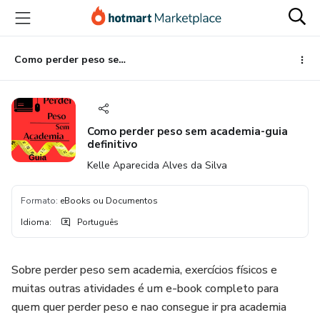
Ir
Ir
Ir
para
para
para
o
o
o
conteúdo
pagamento
rodapé
Como perder peso sem academia-guia definitivo
principal
Como perder peso sem academia-guia
definitivo
Kelle Aparecida Alves da Silva
Formato
:
eBooks ou Documentos
Idioma
:
Português
Sobre perder peso sem academia, exercícios físicos e
muitas outras atividades é um e-book completo para
quem quer perder peso e nao consegue ir pra academia