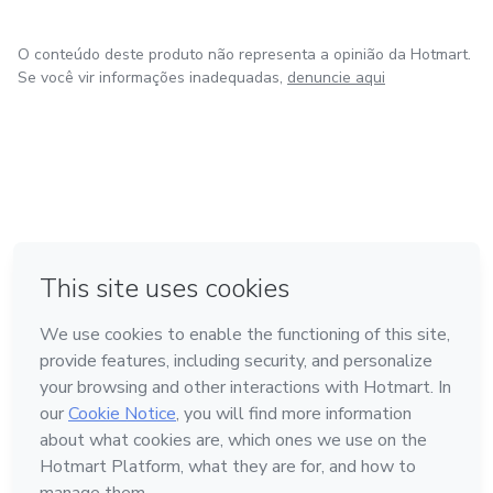
O conteúdo deste produto não representa a opinião da Hotmart.
Se você vir informações inadequadas,
denuncie aqui
em Amsterdam
em Madrid
em Bogotá
Feito com
❤
em Belo Horizonte
na Cidade do México
Conheça a Hotmart
Idioma
Português