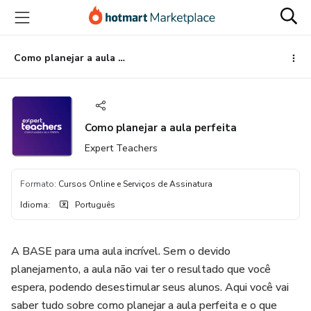
Ir
Ir
Ir
para
para
para
o
o
o
conteúdo
pagamento
rodapé
Como planejar a aula perfeita
principal
Como planejar a aula perfeita
Expert Teachers
Formato
:
Cursos Online e Serviços de Assinatura
Idioma
:
Português
A BASE para uma aula incrível. Sem o devido
planejamento, a aula não vai ter o resultado que você
espera, podendo desestimular seus alunos. Aqui você vai
saber tudo sobre como planejar a aula perfeita e o que