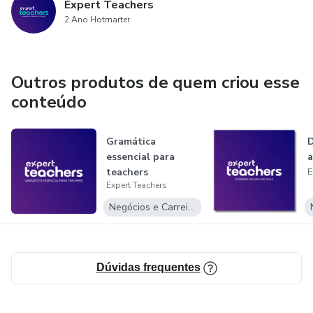
Expert Teachers
2 Ano Hotmarter
Outros produtos de quem criou esse
conteúdo
Gramática
D
essencial para
a
teachers
E
Expert Teachers
Negócios e Carreira
Dúvidas frequentes