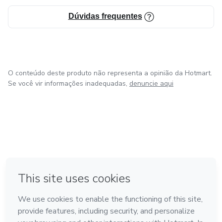
Dúvidas frequentes
O conteúdo deste produto não representa a opinião da Hotmart.
Se você vir informações inadequadas,
denuncie aqui
em Bogotá
em Amsterdam
em Madrid
na Cidade do México
Feito com
❤
em Belo Horizonte