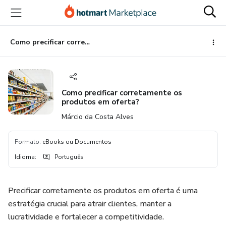
Ir
Ir
Ir
para
para
para
o
o
o
conteúdo
pagamento
rodapé
Como precificar corretamente os produtos em oferta?
principal
Como precificar corretamente os
produtos em oferta?
Márcio da Costa Alves
Formato
:
eBooks ou Documentos
Idioma
:
Português
Precificar corretamente os produtos em oferta é uma
estratégia crucial para atrair clientes, manter a
lucratividade e fortalecer a competitividade.