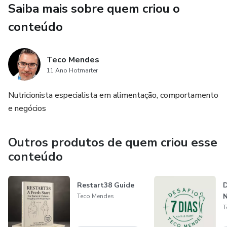
Saiba mais sobre quem criou o
Resultados que você pode alcançar:
conteúdo
Compreensão profunda de precificação
Teco Mendes
Decisões mais assertivas sobre seus preços
11 Ano Hotmarter
Potencial de aumento de lucros
Nutricionista especialista em alimentação, comportamento
e negócios
Maior competitividade no iFood
Outros produtos de quem criou esse
Esta aula oferece conhecimento direto para quem quer
conteúdo
resultados concretos no mercado de alimentação digital.
Transforme sua gestão, maximize seus lucros e conquiste
Restart38 Guide
D
N
seu espaço no iFood!
Teco Mendes
T