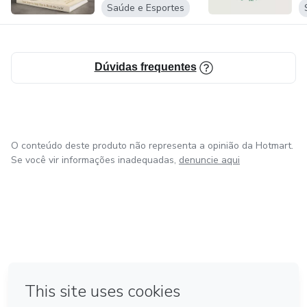
Saúde e Esportes
Dúvidas frequentes
O conteúdo deste produto não representa a opinião da Hotmart.
Se você vir informações inadequadas,
denuncie aqui
em Amsterdam
em Madrid
em Bogotá
Feito com
❤
em Belo Horizonte
na Cidade do México