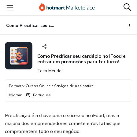
Ir
Ir
Ir
para
para
para
o
o
o
conteúdo
pagamento
rodapé
Como Precificar seu cardápio no iFood e entrar em promoções para ter lucro!
principal
Como Precificar seu cardápio no iFood e
entrar em promoções para ter lucro!
Teco Mendes
Formato
:
Cursos Online e Serviços de Assinatura
Idioma
:
Português
Precificação é a chave para o sucesso no iFood, mas a
maioria dos empreendedores comete erros fatais que
comprometem todo o seu negócio.