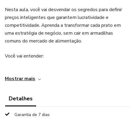
Nesta aula, você vai desvendar os segredos para definir
preços inteligentes que garantem lucratividade e
competitividade. Aprenda a transformar cada prato em
uma estratégia de negócio, sem cair em armadilhas
comuns do mercado de alimentação.
Você vai entender:
Como calcular o custo real de cada receita
Mostrar mais
Estratégias de promoção sem prejuízo
Detalhes
Técnicas para aumentar suas vendas na plataforma
Garantia de 7 dias
Como estabelecer preços que protegem seu negócio
Como competir sem desvalorizar seu trabalho