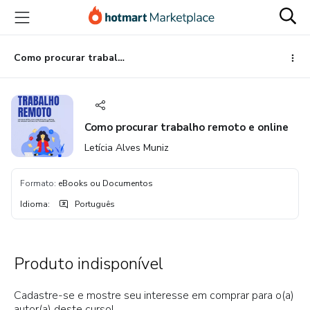
Ir
Ir
Ir
para
para
para
o
o
o
conteúdo
pagamento
rodapé
Como procurar trabalho remoto e online
principal
Como procurar trabalho remoto e online
Letícia Alves Muniz
Formato
:
eBooks ou Documentos
Idioma
:
Português
Produto indisponível
Cadastre-se e mostre seu interesse em comprar para o(a)
autor(a) deste curso!