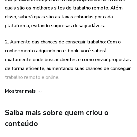
quais são os melhores sites de trabalho remoto. Além
Ao final, ainda darei outras opções de sites e redes sociais,
disso, saberá quais são as taxas cobradas por cada
onde você também pode procurar clientes.
plataforma, evitando surpresas desagradáveis.
2. Aumento das chances de conseguir trabalho: Com o
conhecimento adquirido no e-book, você saberá
exatamente onde buscar clientes e como enviar propostas
de forma eficiente, aumentando suas chances de conseguir
trabalho remoto e online.
Mostrar mais
3. Maior segurança na escolha dos sites: Com a análise
detalhada de cada plataforma, você poderá escolher
Saiba mais sobre quem criou o
aquelas que oferecem mais segurança e confiabilidade,
evitando possíveis golpes ou fraudes.
conteúdo
4. Diversificação de opções: Além dos maiores sites de