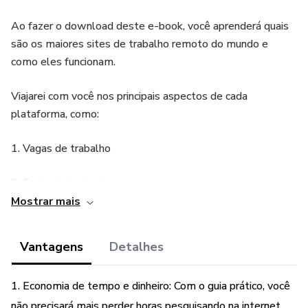
Ao fazer o download deste e-book, você aprenderá quais
são os maiores sites de trabalho remoto do mundo e
como eles funcionam.
Viajarei com você nos principais aspectos de cada
plataforma, como:
1. Vagas de trabalho
2. Envio de propostas
Mostrar mais
3. Planos de assinatura
Vantagens
Detalhes
4. Taxas dos sites
Para que você decida qual é o melhor para você e para a
1. Economia de tempo e dinheiro: Com o guia prático, você
sua área de atuação.
não precisará mais perder horas pesquisando na internet