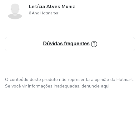
Letícia Alves Muniz
trabalho remoto do mundo, o e-book ainda apresenta
6 Ano Hotmarter
outras opções de sites e redes sociais onde você pode
procurar clientes, ampliando suas possibilidades de
trabalho e aumentando sua rede de contatos.
Dúvidas frequentes
O conteúdo deste produto não representa a opinião da Hotmart.
Se você vir informações inadequadas,
denuncie aqui
em Bogotá
em Amsterdam
em Madrid