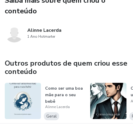
Saiba mais sobre quem criou o
conteúdo
Alinne Lacerda
1 Ano Hotmarter
Outros produtos de quem criou esse
conteúdo
Como ser uma boa
C
mãe para o seu
bebê
A
Alinne Lacerda
Geral