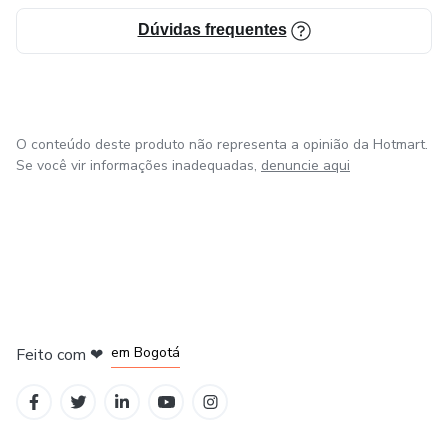
Dúvidas frequentes
O conteúdo deste produto não representa a opinião da Hotmart.
Se você vir informações inadequadas,
denuncie aqui
em Amsterdam
em Madrid
em Bogotá
Feito com
❤
em Belo Horizonte
na Cidade do México