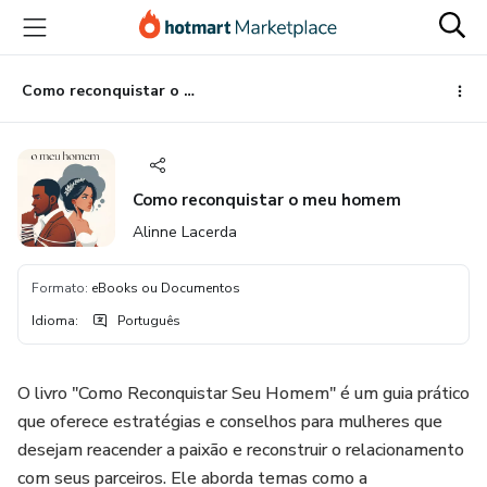
Ir
Ir
Ir
para
para
para
o
o
o
conteúdo
pagamento
rodapé
Como reconquistar o meu homem
principal
Como reconquistar o meu homem
Alinne Lacerda
Formato
:
eBooks ou Documentos
Idioma
:
Português
O livro "Como Reconquistar Seu Homem" é um guia prático
que oferece estratégias e conselhos para mulheres que
desejam reacender a paixão e reconstruir o relacionamento
com seus parceiros. Ele aborda temas como a