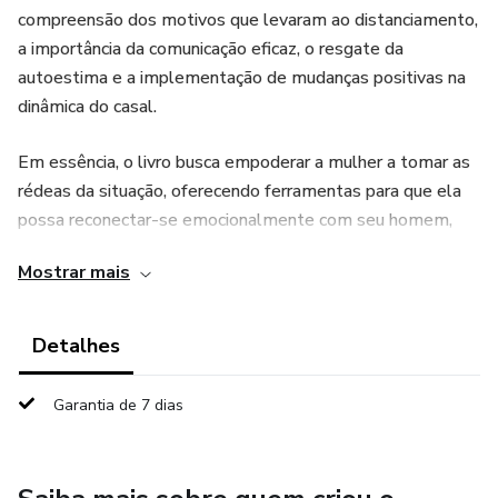
compreensão dos motivos que levaram ao distanciamento,
a importância da comunicação eficaz, o resgate da
autoestima e a implementação de mudanças positivas na
dinâmica do casal.
Em essência, o livro busca empoderar a mulher a tomar as
rédeas da situação, oferecendo ferramentas para que ela
possa reconectar-se emocionalmente com seu homem,
fortalecer a relação e, assim, reconquistar o amor e a
Mostrar mais
harmonia no relacionamento. É um manual para quem
busca uma segunda chance e está disposta a investir na
relação.
Detalhes
Garantia de 7 dias