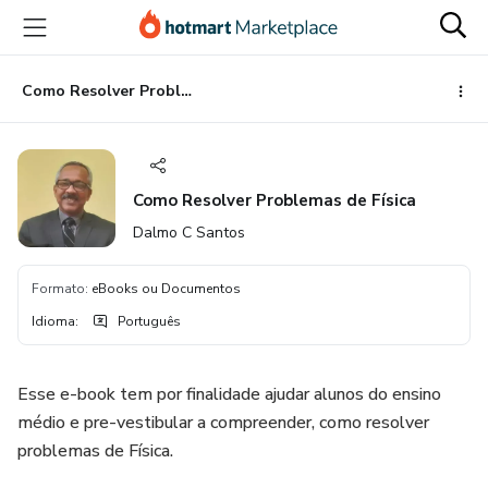
Ir
Ir
Ir
para
para
para
o
o
o
conteúdo
pagamento
rodapé
Como Resolver Problemas de Física
principal
Como Resolver Problemas de Física
Dalmo C Santos
Formato
:
eBooks ou Documentos
Idioma
:
Português
Esse e-book tem por finalidade ajudar alunos do ensino
médio e pre-vestibular a compreender, como resolver
problemas de Física.