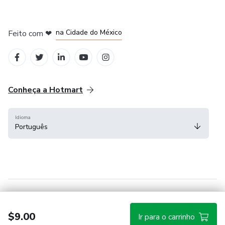
em Bogotá
em Amsterdam
em Madrid
na Cidade do México
Feito com
❤
em Belo Horizonte
Conheça a Hotmart
Idioma
Português
Central de ajuda
Termos
Privacidade
Cookies
$9.00
Ir para o carrinho