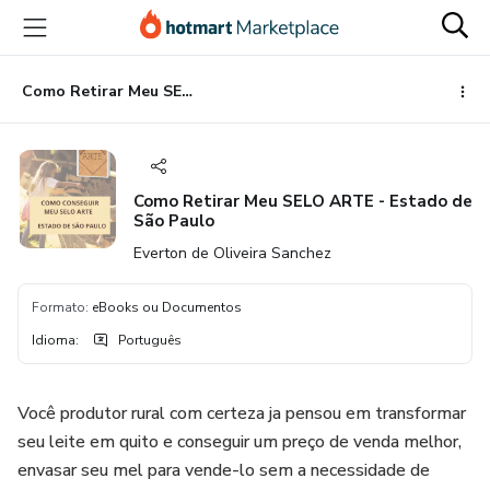
Ir
Ir
Ir
para
para
para
o
o
o
conteúdo
pagamento
rodapé
Como Retirar Meu SELO ARTE - Estado de São Paulo
principal
Como Retirar Meu SELO ARTE - Estado de
São Paulo
Everton de Oliveira Sanchez
Formato
:
eBooks ou Documentos
Idioma
:
Português
Você produtor rural com certeza ja pensou em transformar
seu leite em quito e conseguir um preço de venda melhor,
envasar seu mel para vende-lo sem a necessidade de