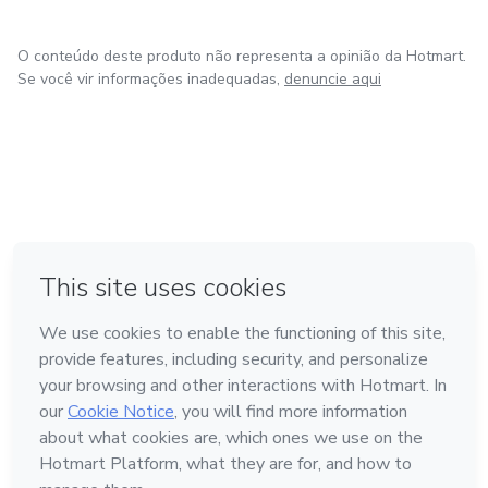
O conteúdo deste produto não representa a opinião da Hotmart.
Se você vir informações inadequadas,
denuncie aqui
em Amsterdam
em Madrid
em Bogotá
Feito com
❤
em Belo Horizonte
na Cidade do México
Conheça a Hotmart
Idioma
Português