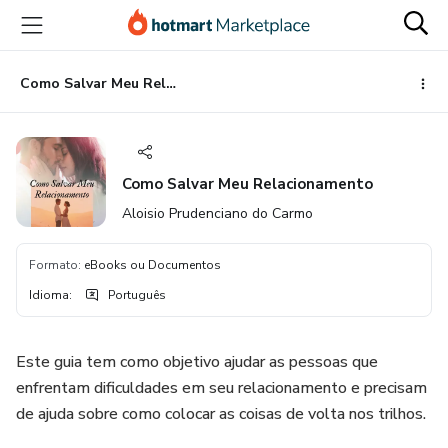
Ir
Ir
Ir
para
para
para
o
o
o
conteúdo
pagamento
rodapé
Como Salvar Meu Relacionamento
principal
Como Salvar Meu Relacionamento
Aloisio Prudenciano do Carmo
Formato
:
eBooks ou Documentos
Idioma
:
Português
Este guia tem como objetivo ajudar as pessoas que
enfrentam dificuldades em seu relacionamento e precisam
de ajuda sobre como colocar as coisas de volta nos trilhos.