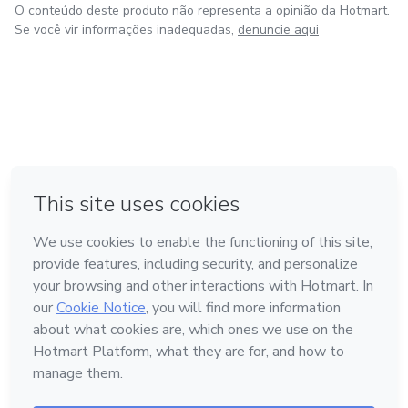
O conteúdo deste produto não representa a opinião da Hotmart.
Se você vir informações inadequadas,
denuncie aqui
em Bogotá
em Amsterdam
em Madrid
na Cidade do México
Feito com
❤
em Belo Horizonte
Conheça a Hotmart
Idioma
Português