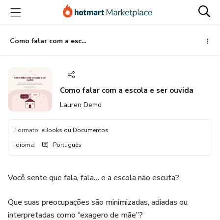
Ir
Ir
Ir
para
para
para
o
o
o
conteúdo
pagamento
rodapé
Como falar com a escola e ser ouvida
principal
Como falar com a escola e ser ouvida
Lauren Demo
Formato
:
eBooks ou Documentos
Idioma
:
Português
Você sente que fala, fala… e a escola não escuta?
Que suas preocupações são minimizadas, adiadas ou
interpretadas como “exagero de mãe”?