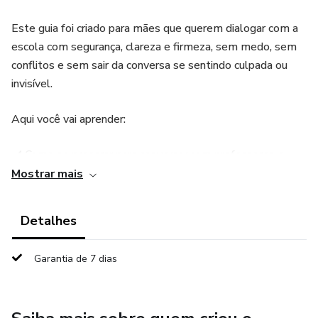
Este guia foi criado para mães que querem dialogar com a
escola com segurança, clareza e firmeza, sem medo, sem
conflitos e sem sair da conversa se sentindo culpada ou
invisível.
Aqui você vai aprender:
✔️ Como se preparar para conversar com professores e
coordenação
Mostrar mais
✔️ O que dizer — e como dizer — para ser levada a sério
Detalhes
✔️ Como organizar suas observações sobre seu filho
Garantia de 7 dias
✔️ Frases estratégicas para reuniões, mensagens e
devolutivas