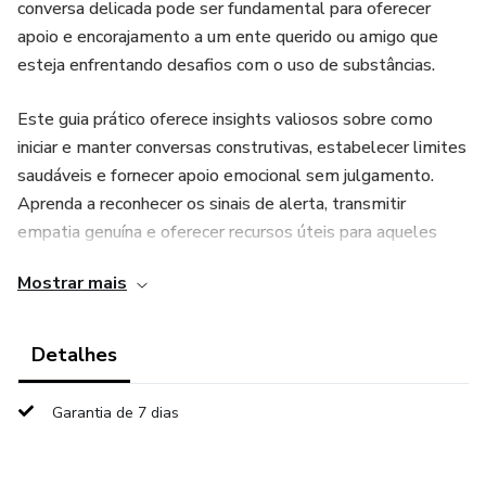
conversa delicada pode ser fundamental para oferecer
apoio e encorajamento a um ente querido ou amigo que
esteja enfrentando desafios com o uso de substâncias.
Este guia prático oferece insights valiosos sobre como
iniciar e manter conversas construtivas, estabelecer limites
saudáveis e fornecer apoio emocional sem julgamento.
Aprenda a reconhecer os sinais de alerta, transmitir
empatia genuína e oferecer recursos úteis para aqueles
que buscam ajuda.
Mostrar mais
Com uma abordagem baseada em evidências e conselhos
especializados, este eBook é uma ferramenta essencial
Detalhes
para qualquer pessoa que deseje desempenhar um papel
positivo no apoio a indivíduos que lutam contra o uso de
Garantia de 7 dias
drogas. Capacite-se com as habilidades necessárias para
iniciar conversas significativas e promover mudanças
positivas na vida daqueles que você ama.