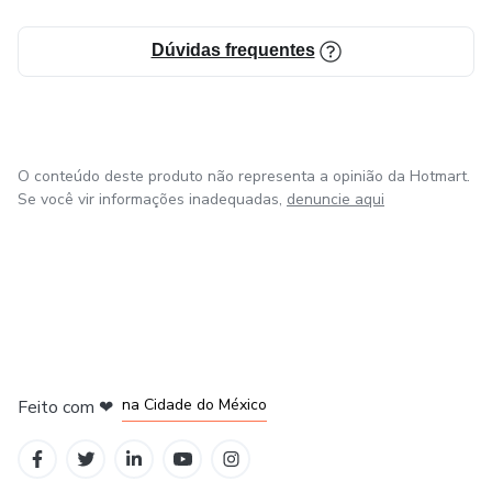
Dúvidas frequentes
O conteúdo deste produto não representa a opinião da Hotmart.
Se você vir informações inadequadas,
denuncie aqui
em Bogotá
em Amsterdam
em Madrid
na Cidade do México
Feito com
❤
em Belo Horizonte