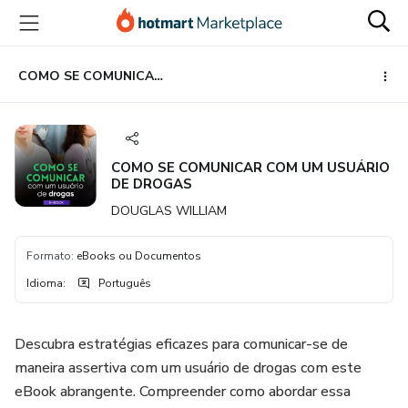
Ir
Ir
Ir
para
para
para
o
o
o
conteúdo
pagamento
rodapé
COMO SE COMUNICAR COM UM USUÁRIO DE DROGAS
principal
COMO SE COMUNICAR COM UM USUÁRIO
DE DROGAS
DOUGLAS WILLIAM
Formato
:
eBooks ou Documentos
Idioma
:
Português
Descubra estratégias eficazes para comunicar-se de
maneira assertiva com um usuário de drogas com este
eBook abrangente. Compreender como abordar essa