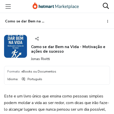
Ir
Ir
Ir
para
para
para
o
o
o
conteúdo
pagamento
rodapé
Como se dar Bem na Vida - Motivação e ações de sucesso
principal
Como se dar Bem na Vida - Motivação e
ações de sucesso
Jonas Rivitti
Formato
:
eBooks ou Documentos
Idioma
:
Português
Este e um livro único que ensina como pessoas simples
podem moldar a vida ao ser redor, com dicas que irão faze-
lo alcançar lugares que nunca pensou ser um dia possível,