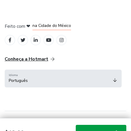
em Bogotá
em Amsterdam
em Madrid
na Cidade do México
Feito com
❤
em Belo Horizonte
Conheça a Hotmart
Idioma
Português
Central de ajuda
Termos
Privacidade
Cookies