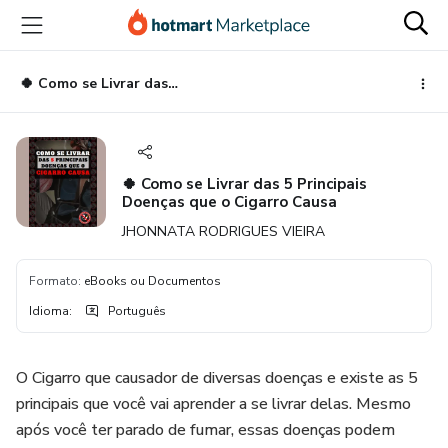
Ir
Ir
Ir
para
para
para
o
o
o
conteúdo
pagamento
rodapé
🍀 Como se Livrar das 5 Principais Doenças que o Cigarro Causa
principal
🍀 Como se Livrar das 5 Principais
Doenças que o Cigarro Causa
JHONNATA RODRIGUES VIEIRA
Formato
:
eBooks ou Documentos
Idioma
:
Português
O Cigarro que causador de diversas doenças e existe as 5
principais que você vai aprender a se livrar delas. Mesmo
após você ter parado de fumar, essas doenças podem