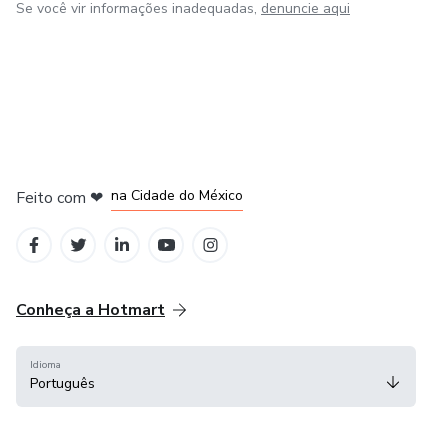
Se você vir informações inadequadas,
denuncie aqui
em Bogotá
em Amsterdam
em Madrid
na Cidade do México
Feito com
❤
em Belo Horizonte
Conheça a Hotmart
Idioma
Português