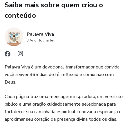
Saiba mais sobre quem criou o
✅ As habilidades que mais contam pontos na hora da
contratação (comunicação, foco em metas, visão de dono e
conteúdo
ética).
✅ Exemplos de respostas inteligentes para as perguntas
Palavra Viva
3 Ano Hotmarter
mais comuns, usando a técnica STAR.
✅ Como se vestir, se comportar e transmitir
profissionalismo desde o primeiro contato.
Palavra Viva é um devocional transformador que convida
você a viver 365 dias de fé, reflexão e comunhão com
✅ Truques para se sair bem em dinâmicas de grupo e
Deus.
entrevistas online.
Cada página traz uma mensagem inspiradora, um versículo
📌 Este e-book é para você que:
bíblico e uma oração cuidadosamente selecionada para
fortalecer sua caminhada espiritual, renovar a esperança e
• Vai participar da sua primeira entrevista em banco ou
aproximar seu coração da presença divina todos os dias.
cooperativa.