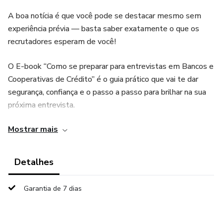
A boa notícia é que você pode se destacar mesmo sem
experiência prévia — basta saber exatamente o que os
recrutadores esperam de você!
O E-book “Como se preparar para entrevistas em Bancos e
Cooperativas de Crédito” é o guia prático que vai te dar
segurança, confiança e o passo a passo para brilhar na sua
próxima entrevista.
Mostrar mais
🔥 Dentro deste material você vai aprender:
✅ Como funciona a diferença entre bancos e cooperativas
Detalhes
de crédito (e como falar sobre isso na entrevista).
Garantia de 7 dias
✅ O que estudar sobre produtos e serviços financeiros para
não ser pego de surpresa.