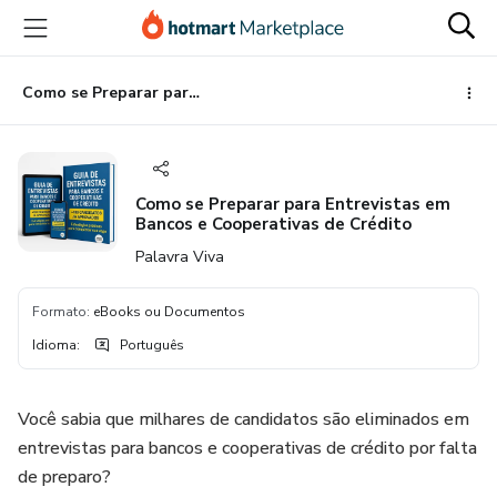
Ir
Ir
Ir
para
para
para
o
o
o
conteúdo
pagamento
rodapé
Como se Preparar para Entrevistas em Bancos e Cooperativas de Crédito
principal
Como se Preparar para Entrevistas em
Bancos e Cooperativas de Crédito
Palavra Viva
Formato
:
eBooks ou Documentos
Idioma
:
Português
Você sabia que milhares de candidatos são eliminados em
entrevistas para bancos e cooperativas de crédito por falta
de preparo?