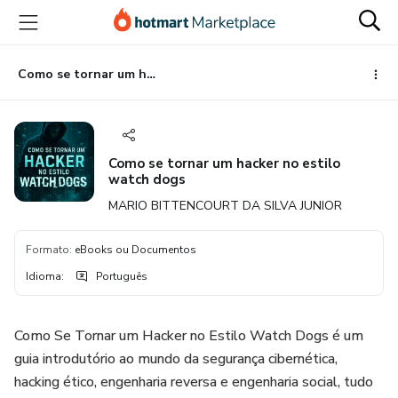
Ir
Ir
Ir
para
para
para
o
o
o
conteúdo
pagamento
rodapé
Como se tornar um hacker no estilo watch dogs
principal
Como se tornar um hacker no estilo
watch dogs
MARIO BITTENCOURT DA SILVA JUNIOR
Formato
:
eBooks ou Documentos
Idioma
:
Português
Como Se Tornar um Hacker no Estilo Watch Dogs é um
guia introdutório ao mundo da segurança cibernética,
hacking ético, engenharia reversa e engenharia social, tudo