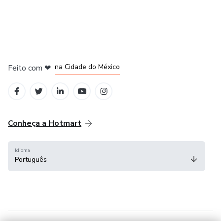
em Bogotá
em Amsterdam
em Madrid
na Cidade do México
Feito com
❤
em Belo Horizonte
Conheça a Hotmart
Idioma
Português