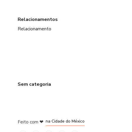
Relacionamentos
Relacionamento
Sem categoria
em Bogotá
em Amsterdam
em Madrid
na Cidade do México
Feito com
❤
em Belo Horizonte