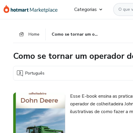
Ir
Ir
Ir
Categorias
para
para
para
o
o
o
conteúdo
pagamento
rodapé
Home
Como se tornar um operador de colheitadeira DOHN DEERE
principal
Como se tornar um operador 
Português
Esse E-book ensina as pratica
operador de colheitadeira Jo
ilustrativas de como fazer a 