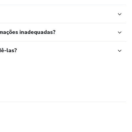
rmações inadequadas?
ê-las?