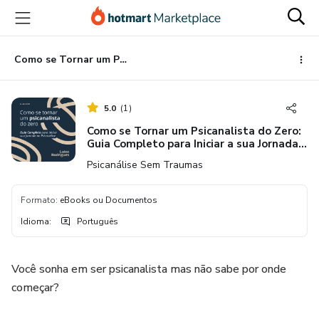
Ir
Ir
Ir
para
para
para
o
o
o
conteúdo
pagamento
rodapé
Como se Tornar um Psicanalista do Zero: Guia Completo para Iniciar a sua Jornada na Psicanálise!
principal
5.0
(
1
)
Como se Tornar um Psicanalista do Zero:
Guia Completo para Iniciar a sua Jornada
na Psicanálise!
Psicanálise Sem Traumas
Formato
:
eBooks ou Documentos
Idioma
:
Português
Você sonha em ser psicanalista mas não sabe por onde
começar?