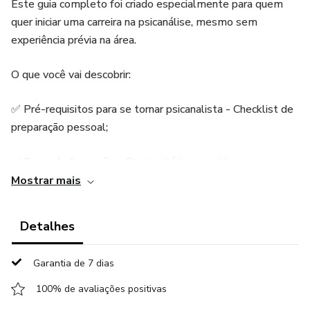
Este guia completo foi criado especialmente para quem
quer iniciar uma carreira na psicanálise, mesmo sem
experiência prévia na área.
O que você vai descobrir:
✅ Pré-requisitos para se tornar psicanalista - Checklist de
preparação pessoal;
✅ Curso de formação - Quais critérios considerar no
momento da escolha do melhor Instituto de formação em
Mostrar mais
psicanálise para você;
Detalhes
✅ Análise pessoal e Supervisão clínica - Como escolher
seu analista e seu supervisor e por que esta etapa é
Garantia de 7 dias
fundamental para a sua formação;
100% de avaliações positivas
✅ Primeiros atendimentos - Estratégias para conseguir