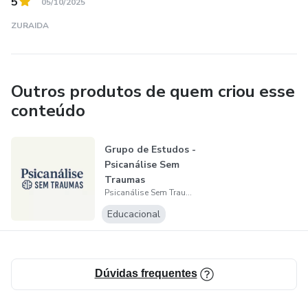
5
Copie e cole este link no seu navegador do celular para
05/10/2025
entrar no nosso Grupo VIP no WhatsApp:
ZURAIDA
https://chat.whatsapp.com/BvxT3Y5YKP1E3nzh5mlx6q
Outros produtos de quem criou esse
conteúdo
Grupo de Estudos -
Psicanálise Sem
Traumas
Psicanálise Sem Traumas
Educacional
Dúvidas frequentes