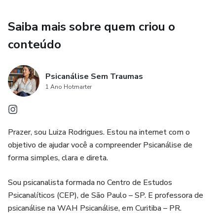
seus primeiros pacientes e superar medos comuns;
Saiba mais sobre quem criou o
✅ Aspectos práticos - Precificação, local de atendimento,
conteúdo
marketing ético e questões legais;
✅ Bibliografia essencial - Lista curada dos livros
Psicanálise Sem Traumas
fundamentais e como organizar seus estudos;
1 Ano Hotmarter
✅ Especialização - Diferentes nichos da psicanálise
(infantil, casais, grupos) para você escolher seu foco;
Prazer, sou Luiza Rodrigues. Estou na internet com o
✅ Como construir uma carreira de sucesso;
objetivo de ajudar você a compreender Psicanálise de
forma simples, clara e direta.
✅ E muito mais!
Sou psicanalista formada no Centro de Estudos
Para quem é este guia:
Psicanalíticos (CEP), de São Paulo – SP. E professora de
psicanálise na WAH Psicanálise, em Curitiba – PR.
- Pessoas interessadas em psicanálise sem formação