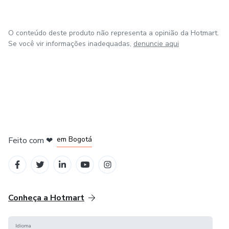
O conteúdo deste produto não representa a opinião da Hotmart.
Se você vir informações inadequadas,
denuncie aqui
em Amsterdam
em Madrid
em Bogotá
Feito com
❤
em Belo Horizonte
na Cidade do México
Conheça a Hotmart
Idioma