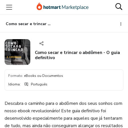
Ir
Ir
Ir
para
para
para
o
o
o
conteúdo
pagamento
rodapé
Como secar e trincar o abdômen - O guia definitivo
principal
Como secar e trincar o abdômen - O guia
definitivo
Formato
:
eBooks ou Documentos
Idioma
:
Português
Descubra o caminho para o abdômen dos seus sonhos com
nosso ebook revolucionário! Este guia definitivo foi
desenvolvido especialmente para aqueles que já tentaram
de tudo, mas ainda não conseguiram alcançar os resultados