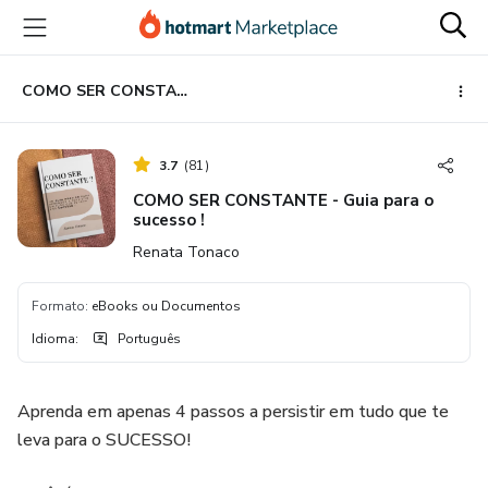
Ir
Ir
Ir
para
para
para
o
o
o
conteúdo
pagamento
rodapé
COMO SER CONSTANTE - Guia para o sucesso !
principal
3.7
(
81
)
COMO SER CONSTANTE - Guia para o
sucesso !
Renata Tonaco
Formato
:
eBooks ou Documentos
Idioma
:
Português
Aprenda em apenas 4 passos a persistir em tudo que te
leva para o SUCESSO!