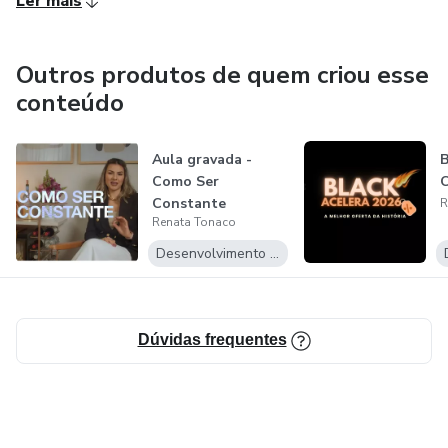
Ler mais
Outros produtos de quem criou esse
conteúdo
Aula gravada -
B
Como Ser
Constante
R
Renata Tonaco
Desenvolvimento Pessoal
Dúvidas frequentes