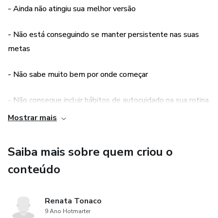
- Ainda não atingiu sua melhor versão
- Não está conseguindo se manter persistente nas suas
metas
- Não sabe muito bem por onde começar
- Não consegue incluir hábitos de autocuidado na sua rotina
Mostrar mais
MAS GOSTARIA DE APRENDER COMO:
Saiba mais sobre quem criou o
- Buscar a melhor versão
conteúdo
- Colher resultados extraordinários
Renata Tonaco
- Ser comprometido com a alta performance
9 Ano Hotmarter