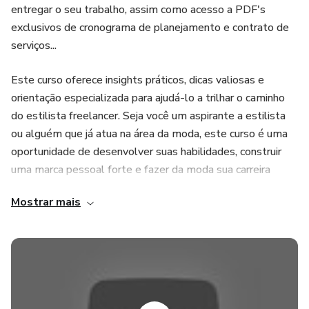
entregar o seu trabalho, assim como acesso a PDF's
exclusivos de cronograma de planejamento e contrato de
serviços...
Este curso oferece insights práticos, dicas valiosas e
orientação especializada para ajudá-lo a trilhar o caminho
do estilista freelancer. Seja você um aspirante a estilista
ou alguém que já atua na área da moda, este curso é uma
oportunidade de desenvolver suas habilidades, construir
uma marca pessoal forte e fazer da moda sua carreira
flexível e empolgante. Comece sua jornada rumo ao
Mostrar mais
sucesso no mundo da moda independente agora mesmo!