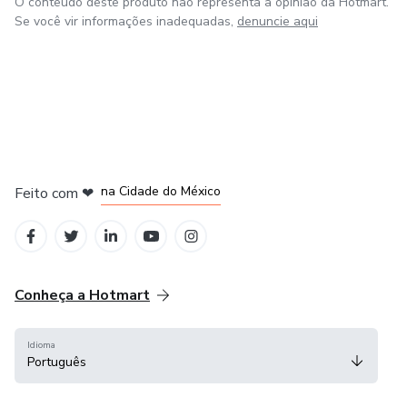
O conteúdo deste produto não representa a opinião da Hotmart.
Se você vir informações inadequadas,
denuncie aqui
em Bogotá
em Amsterdam
em Madrid
na Cidade do México
Feito com
❤
em Belo Horizonte
Conheça a Hotmart
Idioma
Português