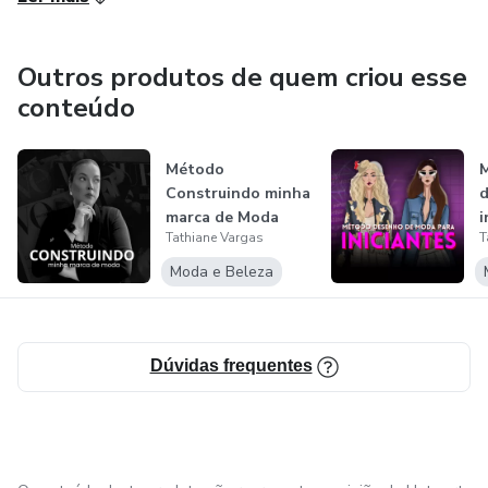
Outros produtos de quem criou esse
conteúdo
Método
Construindo minha
d
marca de Moda
i
Tathiane Vargas
T
Moda e Beleza
Dúvidas frequentes