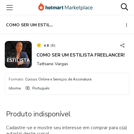
Ir
Ir
Ir
para
para
para
o
o
o
conteúdo
pagamento
rodapé
COMO SER UM ESTILISTA FREELANCER!
principal
4.8
(
6
)
COMO SER UM ESTILISTA FREELANCER!
Tathiane Vargas
Formato
:
Cursos Online e Serviços de Assinatura
Idioma
:
Português
Produto indisponível
Cadastre-se e mostre seu interesse em comprar para o(a)
autor(a) deste curso!