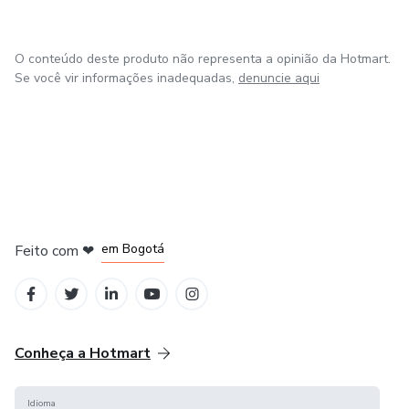
O conteúdo deste produto não representa a opinião da Hotmart.
Se você vir informações inadequadas,
denuncie aqui
em Amsterdam
em Madrid
em Bogotá
Feito com
❤
em Belo Horizonte
na Cidade do México
Conheça a Hotmart
Idioma