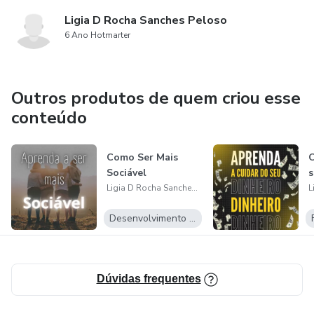
Ligia D Rocha Sanches Peloso
6 Ano Hotmarter
Outros produtos de quem criou esse
conteúdo
Como Ser Mais
C
Sociável
s
Ligia D Rocha Sanches Peloso
Desenvolvimento Pessoal
Dúvidas frequentes