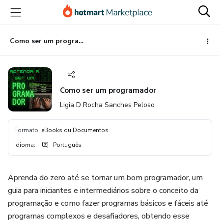
Ir
Ir
Ir
para
para
para
o
o
o
conteúdo
pagamento
rodapé
Como ser um programador
principal
Como ser um programador
Ligia D Rocha Sanches Peloso
Formato
:
eBooks ou Documentos
Idioma
:
Português
Aprenda do zero até se tornar um bom programador, um
guia para iniciantes e intermediários sobre o conceito da
programação e como fazer programas básicos e fáceis até
programas complexos e desafiadores, obtendo esse