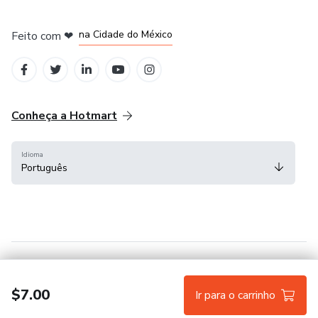
em Bogotá
em Amsterdam
em Madrid
na Cidade do México
Feito com
❤
em Belo Horizonte
Conheça a Hotmart
Idioma
Português
Central de ajuda
Termos
Privacidade
Cookies
$7.00
Ir para o carrinho
Hotmart — 2011-2026 © Todos os direitos reservados.