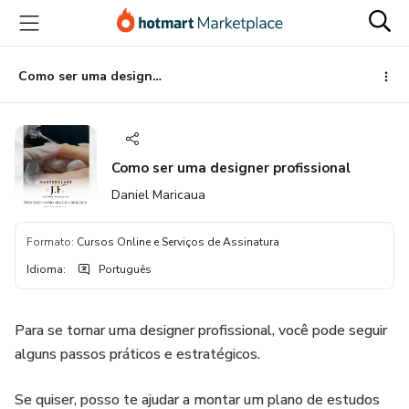
Ir
Ir
Ir
para
para
para
o
o
o
conteúdo
pagamento
rodapé
Como ser uma designer profissional
principal
Como ser uma designer profissional
Daniel Maricaua
Formato
:
Cursos Online e Serviços de Assinatura
Idioma
:
Português
Para se tornar uma designer profissional, você pode seguir
alguns passos práticos e estratégicos.
Se quiser, posso te ajudar a montar um plano de estudos