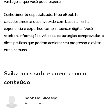
marcas. Saiba como construir relacionamentos genuínos
vantagens que você pode esperar:
com seu público e colaborar com outras personalidades
influentes.
Conhecimento especializado: Meu eBook foi
cuidadosamente desenvolvido com base na minha
Não importa se você está começando do zero ou se já tem
experiência e expertise como influencer digital. Você
algum conhecimento no mundo do digital, 'Influenciando o
receberá informações valiosas, estratégias comprovadas e
Digital' fornecerá a orientação necessária para você dar os
dicas práticas que podem acelerar seu progresso e evitar
passos certos em direção ao seu sucesso como influencer.
erros comuns.
Prepare-se para dominar as redes sociais, construir sua
autoridade online e se tornar uma figura influente no seu
nicho. Não espere mais, comece sua jornada como
Saiba mais sobre quem criou o
influencer de sucesso hoje mesmo!"
conteúdo
Ebook Do Sucesso
6 Ano Hotmarter