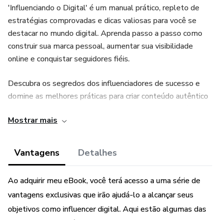
'Influenciando o Digital' é um manual prático, repleto de
estratégias comprovadas e dicas valiosas para você se
destacar no mundo digital. Aprenda passo a passo como
construir sua marca pessoal, aumentar sua visibilidade
online e conquistar seguidores fiéis.
Descubra os segredos dos influenciadores de sucesso e
domine as melhores práticas para criar conteúdo autêntico
e envolvente. Explore diferentes plataformas de mídia
Mostrar mais
social, desde Instagram e YouTube até blogs e podcasts, e
aprenda como otimizar cada uma delas para alcançar seu
público-alvo de maneira eficaz.
Vantagens
Detalhes
Compartilhando suas próprias experiências e histórias
Ao adquirir meu eBook, você terá acesso a uma série de
inspiradoras, o autor [Ebook do Sucesso], um influencer
vantagens exclusivas que irão ajudá-lo a alcançar seus
digital de renome, revela estratégias avançadas de
objetivos como influencer digital. Aqui estão algumas das
engajamento, técnicas de monetização e parcerias com