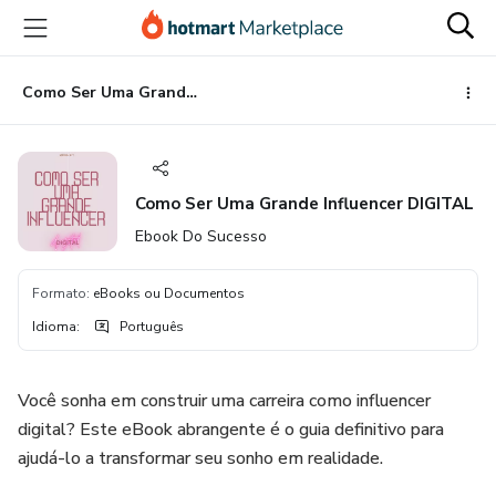
Ir
Ir
Ir
para
para
para
o
o
o
conteúdo
pagamento
rodapé
Como Ser Uma Grande Influencer DIGITAL
principal
Como Ser Uma Grande Influencer DIGITAL
Ebook Do Sucesso
Formato
:
eBooks ou Documentos
Idioma
:
Português
Você sonha em construir uma carreira como influencer
digital? Este eBook abrangente é o guia definitivo para
ajudá-lo a transformar seu sonho em realidade.