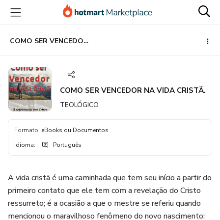
Ir
Ir
Ir
para
para
para
o
o
o
conteúdo
pagamento
rodapé
COMO SER VENCEDOR NA VIDA CRISTÃ.
principal
COMO SER VENCEDOR NA VIDA CRISTÃ.
TEOLÓGICO
Formato
:
eBooks ou Documentos
Idioma
:
Português
A vida cristã é uma caminhada que tem seu início a partir do
primeiro contato que ele tem com a revelação do Cristo
ressurreto; é a ocasião a que o mestre se referiu quando
mencionou o maravilhoso fenômeno do novo nascimento: