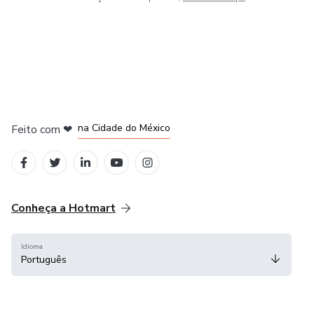
em Bogotá
em Amsterdam
em Madrid
na Cidade do México
Feito com
❤
em Belo Horizonte
Conheça a Hotmart
Idioma
Português