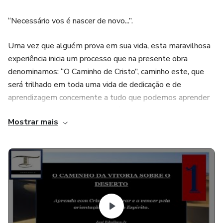
“Necessário vos é nascer de novo...”.
Uma vez que alguém prova em sua vida, esta maravilhosa
experiência inicia um processo que na presente obra
denominamos: “O Caminho de Cristo”, caminho este, que
será trilhado em toda uma vida de dedicação e de
aprendizagem concernente a tudo que podemos aprender
da sabedoria de Deus, que nos é revelada pelo Santo
Mostrar mais
Espírito durante esta longa
caminhada.
A revelação do caminho de Cristo, contida em Mateus,
capitulo quatro do primeiro versículo até o de número onze,
nos revela as estratégias suficientes para uma vida
dedicada ao caminhar em vitória e aprendizagem por meio