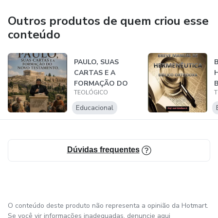
Outros produtos de quem criou esse
conteúdo
PAULO, SUAS
CARTAS E A
FORMAÇÃO DO
B
TEOLÓGICO
T
NOVO
TESTAMENTO.
P
Educacional
Dúvidas frequentes
O conteúdo deste produto não representa a opinião da Hotmart.
Se você vir informações inadequadas,
denuncie aqui