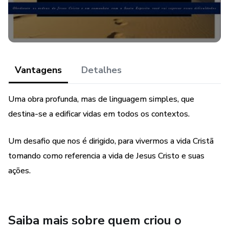
da comunhão com o Espírito o qual nos desvenda a
vontade de Deus para cada um de nós; a qual,
diferentemente da vontade dos homens, é sempre
fundamentada na verdade, no amor e na sabedoria,
aspectos maravilhosos dos quais pretende o diabo nos
manter afastados, valendo-se dos inúmeros enganos com
Vantagens
Detalhes
os quais já tem mantido o mundo cativo; este adversário
que durante a nossa caminhada nos enfrentará com suas
Uma obra profunda, mas de linguagem simples, que
sutis estratégias sempre buscando destruir nossa vida
destina-se a edificar vidas em todos os contextos.
espiritual, pretendendo com isso nos desviar da revelação
Divina e nos manter presos a seu engano, uma vez que é
Um desafio que nos é dirigido, para vivermos a vida Cristã
ele mesmo o pai da mentira (JO 8, 44)
tomando como referencia a vida de Jesus Cristo e suas
ações.
Saiba mais sobre quem criou o