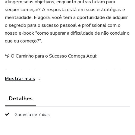
atingem seus objetivos, enquanto outras lutam para
sequer começar? A resposta está em suas estratégias e
mentalidade. E agora, você tem a oportunidade de adquirir
o segredo para o sucesso pessoal e profissional com o
nosso e-book "como superar a dificuldade de não concluir o
que eu começo?".
🎯 O Caminho para o Sucesso Começa Aqui:
Este e-book é um guia transformador, repleto de técnicas
Mostrar mais
de copywriting que irão desbloquear todo o seu potencial.
Ele não é apenas mais um livro; é um tesouro de
conhecimento que o levará do ponto A ao ponto B em
Detalhes
todos os seus empreendimentos.
Garantia de 7 dias
💡 O Que Você Vai Descobrir:
Metas Persuasivas: Aprenda a definir metas que o