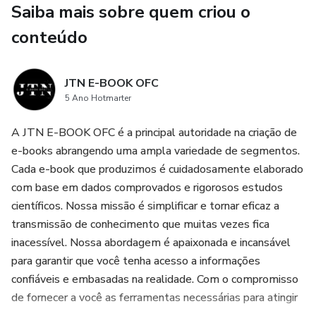
Saiba mais sobre quem criou o
inspiram, usando palavras e estratégias emocionantes que
tornam seus objetivos irresistíveis.
conteúdo
Motivação Infinita: Descubra como acessar sua motivação
JTN E-BOOK OFC
interna e mantê-la acesa, não importa o quão desafiador
5 Ano Hotmarter
seja o caminho.
A JTN E-BOOK OFC é a principal autoridade na criação de
Vitória sobre a Procrastinação: Supere a procrastinação
e-books abrangendo uma ampla variedade de segmentos.
com mensagens persuasivas que o incentivam a agir agora,
Cada e-book que produzimos é cuidadosamente elaborado
em vez de adiar o sucesso.
com base em dados comprovados e rigorosos estudos
científicos. Nossa missão é simplificar e tornar eficaz a
Disciplina Implacável: Domine a autodisciplina com
transmissão de conhecimento que muitas vezes fica
estratégias que o manterão no curso, mesmo quando o
inacessível. Nossa abordagem é apaixonada e incansável
desânimo tentar dominar.
para garantir que você tenha acesso a informações
confiáveis e embasadas na realidade. Com o compromisso
Celebração do Sucesso: Descubra como as celebrações
de fornecer a você as ferramentas necessárias para atingir
podem reforçar seu progresso e manter você motivado