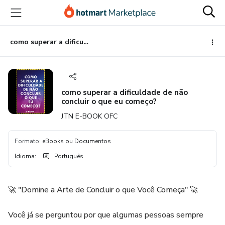
Ir
Ir
Ir
para
para
para
o
o
o
conteúdo
pagamento
rodapé
como superar a dificuldade de não concluir o que eu começo?
principal
como superar a dificuldade de não
concluir o que eu começo?
JTN E-BOOK OFC
Formato
:
eBooks ou Documentos
Idioma
:
Português
🚀 "Domine a Arte de Concluir o que Você Começa" 🚀
Você já se perguntou por que algumas pessoas sempre