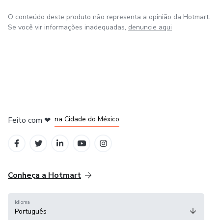
Estamos tão confiantes de que este e-book transformará
O conteúdo deste produto não representa a opinião da Hotmart.
sua vida que oferecemos uma garantia de satisfação!..
Se você vir informações inadequadas,
denuncie aqui
em Bogotá
em Amsterdam
em Madrid
na Cidade do México
Feito com
❤
em Belo Horizonte
Conheça a Hotmart
Idioma
Português