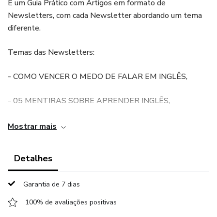
É um Guia Prático com Artigos em formato de
Newsletters, com cada Newsletter abordando um tema
diferente.
Temas das Newsletters:
- COMO VENCER O MEDO DE FALAR EM INGLÊS,
- 05 MENTIRAS SOBRE APRENDER INGLÊS,
- APRENDA A PENSAR EM INGLÊS,
Mostrar mais
- 05 RAZÕES PARA VOCÊ AINDA ESTAR NO BÁSICO,
Detalhes
- 05 DICAS PARA DESTRAVAR SEU LISTENING,
Garantia de 7 dias
- 05 DICAS PARA PRATICAR O SPEAKING,
100% de avaliações positivas