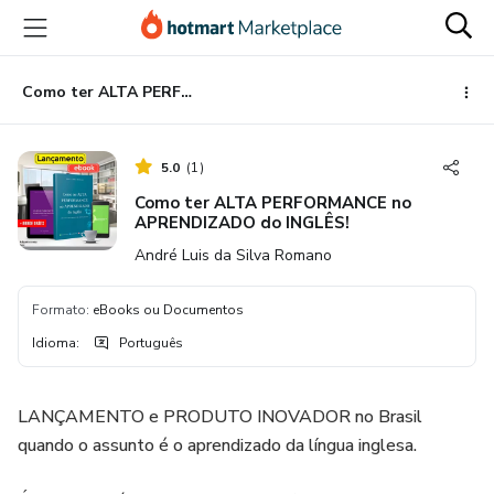
Ir
Ir
Ir
para
para
para
o
o
o
conteúdo
pagamento
rodapé
Como ter ALTA PERFORMANCE no APRENDIZADO do INGLÊS!
principal
5.0
(
1
)
Como ter ALTA PERFORMANCE no
APRENDIZADO do INGLÊS!
André Luis da Silva Romano
Formato
:
eBooks ou Documentos
Idioma
:
Português
LANÇAMENTO e PRODUTO INOVADOR no Brasil
quando o assunto é o aprendizado da língua inglesa.