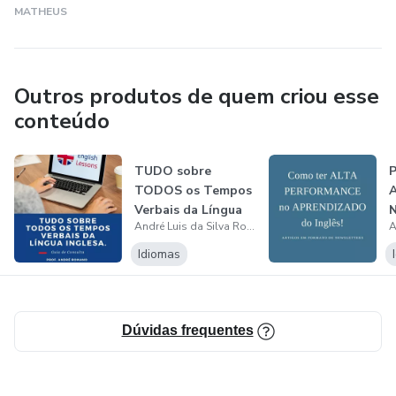
MATHEUS
Outros produtos de quem criou esse
conteúdo
TUDO sobre
P
TODOS os Tempos
A
Verbais da Língua
N
André Luis da Silva Romano
Inglesa
Idiomas
Dúvidas frequentes