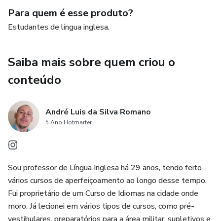
- 05 DICAS PARA VOCÊ NÃO ESQUECER
Para quem é esse produto?
VOCABULÁRIO.
Estudantes de língua inglesa.
E se você gosta de turbinar seu inglês através de
aplicativos, irá adorar nosso BRINDE EXCLUSIVO que
Saiba mais sobre quem criou o
acompanha este fantástico e-book.
conteúdo
André Luis da Silva Romano
5 Ano Hotmarter
Sou professor de Língua Inglesa há 29 anos, tendo feito
vários cursos de aperfeiçoamento ao longo desse tempo.
Fui proprietário de um Curso de Idiomas na cidade onde
moro. Já lecionei em vários tipos de cursos, como pré-
vestibulares, preparatórios para a área militar, supletivos e