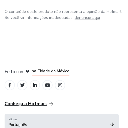
O conteúdo deste produto não representa a opinião da Hotmart.
Se você vir informações inadequadas,
denuncie aqui
em Bogotá
em Amsterdam
em Madrid
na Cidade do México
Feito com
❤
em Belo Horizonte
Conheça a Hotmart
Idioma
Português