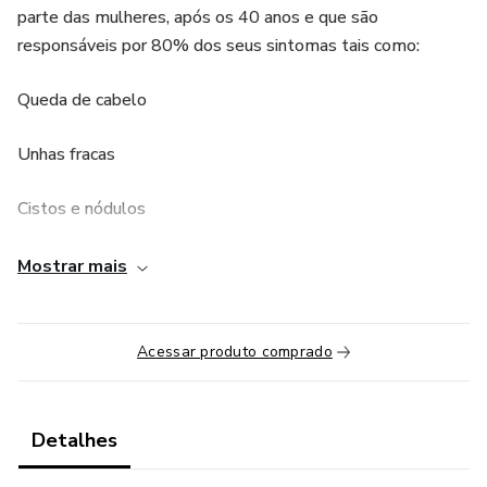
parte das mulheres, após os 40 anos e que são
responsáveis por 80% dos seus sintomas tais como:
Queda de cabelo
Unhas fracas
Cistos e nódulos
Indigestão
Mostrar mais
Constipação
Acessar produto comprado
Sobrepeso / obesidade
Fadiga e cansaço
Detalhes
Insônia