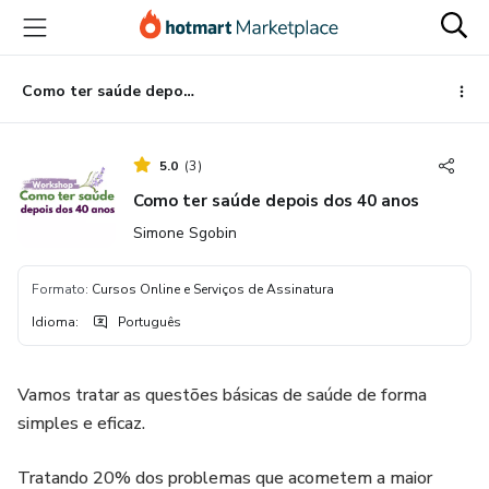
Ir
Ir
Ir
para
para
para
o
o
o
conteúdo
pagamento
rodapé
Como ter saúde depois dos 40 anos
principal
5.0
(
3
)
Como ter saúde depois dos 40 anos
Simone Sgobin
Formato
:
Cursos Online e Serviços de Assinatura
Idioma
:
Português
Vamos tratar as questões básicas de saúde de forma
simples e eficaz.
Tratando 20% dos problemas que acometem a maior