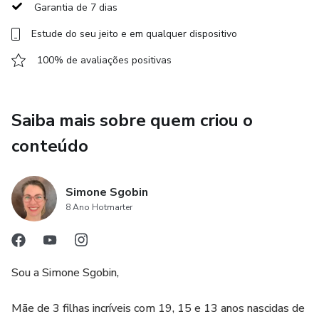
Garantia de 7 dias
Dificuldade para dormir
Estude do seu jeito e em qualquer dispositivo
100% de avaliações positivas
Ansiedade
Depressão
Saiba mais sobre quem criou o
Iremos utilizar ferramentas simples tais como:
conteúdo
Óleos essenciais
Simone Sgobin
Homeopatia
8 Ano Hotmarter
Suplementos
Sou a Simone Sgobin,
Hábitos de vida
Mãe de 3 filhas incríveis com 19, 15 e 13 anos nascidas de
Ferramentas essas utilizadas com efetividade no método