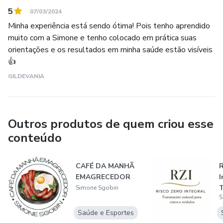
5
07/03/2024
Minha experiência está sendo ótima! Pois tenho aprendido
muito com a Simone e tenho colocado em prática suas
orientações e os resultados em minha saúde estão visíveis
👍
GILDEVANIA
Outros produtos de quem criou esse
conteúdo
CAFÉ DA MANHÃ
R
EMAGRECEDOR
I
Simone Sgobin
S
n
e
Saúde e Esportes