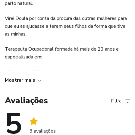
parto natural.
Aromaterapia Neurofisiológica desenvolvido pela sua
Mentora Simone Sgobin para ter saúde ao longo da sua
Virei Doula por conta da procura das outras mulheres para
vida, hoje com 47 anos e sem remédios há 33 anos , e
que eu as ajudasse a terem seus filhos da forma que tive
aplicados em mais de 16 mil horas de atendimentos, com
as minhas.
diversas pessoas com seus desafios de saúde, ajudando
cada uma a retomar o melhor possível da sua saúde
Terapeuta Ocupacional formada há mais de 23 anos e
naturalmente.
especializada em:
Ficará disponível a gravação por 1 ano.
* Terapia da Mão,
Mostrar mais
* Integração Neuro-Sensorial,
Avaliações
Filtrar
* Self- Healing,
5
* Terapia Energética Corporal ,
3 avaliações
* Professora de Meditação Ishaya.