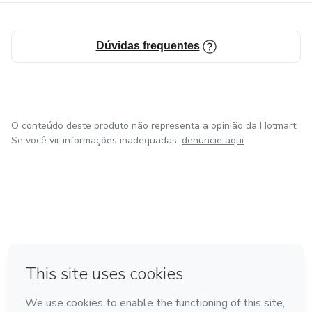
Dúvidas frequentes
O conteúdo deste produto não representa a opinião da Hotmart.
Se você vir informações inadequadas,
denuncie aqui
em Amsterdam
em Madrid
em Bogotá
Feito com
❤
em Belo Horizonte
na Cidade do México