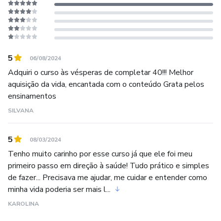
E finalmente: Aromaterapeuta pela Terra Flor.
Utilizo os óleos essenciais nos meus pacientes, na minha
vida pessoal e das pessoas que amo para manutenção e ou
5
06/08/2024
recuperação da saúde e bem-estar há mais de 12 anos.
Adquiri o curso às vésperas de completar 40!!! Melhor
aquisição da vida, encantada com o conteúdo Grata pelos
A Aromaterapia está presente nas minhas diversas áreas
ensinamentos
de atuação profissional como um recurso 100% natural,
SILVANA
para ajudar as pessoas a retomarem as rédeas de sua
saúde e bem-estar de forma simples e com excelentes
5
08/03/2024
resultados.
Tenho muito carinho por esse curso já que ele foi meu
primeiro passo em direção à saúde! Tudo prático e simples
de fazer... Precisava me ajudar, me cuidar e entender como
minha vida poderia ser mais l...
KAROLINA