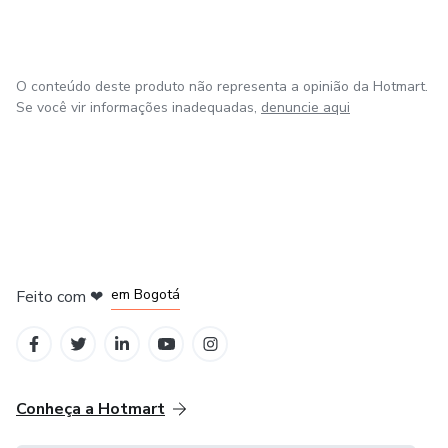
O conteúdo deste produto não representa a opinião da Hotmart.
Se você vir informações inadequadas,
denuncie aqui
em Amsterdam
em Madrid
em Bogotá
Feito com
❤
em Belo Horizonte
na Cidade do México
Conheça a Hotmart