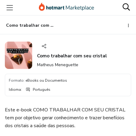
Ir
Ir
Ir
para
para
para
o
o
o
conteúdo
pagamento
rodapé
Como trabalhar com seu cristal
principal
Como trabalhar com seu cristal
Matheus Meneguette
Formato
:
eBooks ou Documentos
Idioma
:
Português
Este e-book COMO TRABALHAR COM SEU CRISTAL
tem por objetivo gerar conhecimento e trazer benefícios
dos cristais a saúde das pessoas.