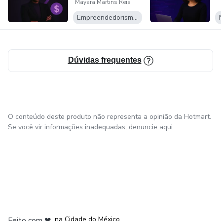
Mayara Martins Reis
Empreendedorismo Digital
Dúvidas frequentes
O conteúdo deste produto não representa a opinião da Hotmart.
Se você vir informações inadequadas,
denuncie aqui
em Bogotá
em Amsterdam
em Madrid
na Cidade do México
Feito com
❤