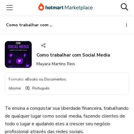
Ir
Ir
Ir
para
para
para
o
o
o
conteúdo
pagamento
rodapé
Como trabalhar com Social Media
principal
Como trabalhar com Social Media
Mayara Martins Reis
Formato
:
eBooks ou Documentos
Idioma
:
Português
Te ensina a conquistar sua liberdade financeira, trabalhando
de qualquer lugar como social media, fazendo clientes de
todo o lugar e ajudando eles a crescer seu negócio
profissional através das redes sociais.