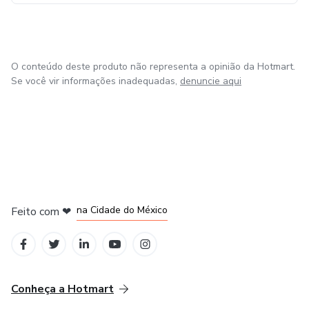
O conteúdo deste produto não representa a opinião da Hotmart.
Se você vir informações inadequadas,
denuncie aqui
em Bogotá
em Amsterdam
em Madrid
na Cidade do México
Feito com
❤
em Belo Horizonte
Conheça a Hotmart