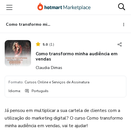
Ir
Ir
Ir
para
para
para
o
o
o
conteúdo
pagamento
rodapé
Como transformo minha audiência em vendas
principal
5.0
(
1
)
Como transformo minha audiência em
vendas
Claudia Dimas
Formato
:
Cursos Online e Serviços de Assinatura
Idioma
:
Português
Já pensou em multiplicar a sua cartela de clientes com a
utilização do marketing digital? O curso Como transformo
minha audiência em vendas, vai te ajudar!