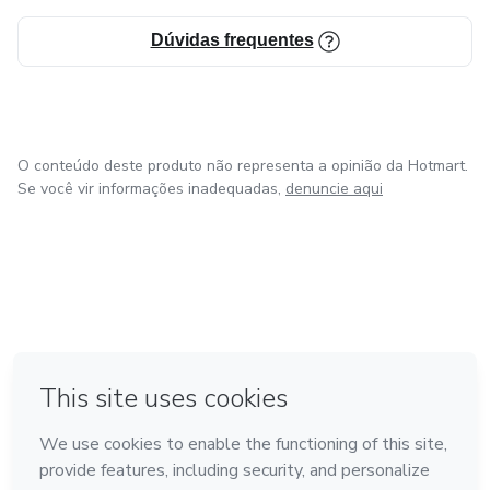
Dúvidas frequentes
O conteúdo deste produto não representa a opinião da Hotmart.
Se você vir informações inadequadas,
denuncie aqui
em Bogotá
em Amsterdam
em Madrid
na Cidade do México
Feito com
❤
em Belo Horizonte