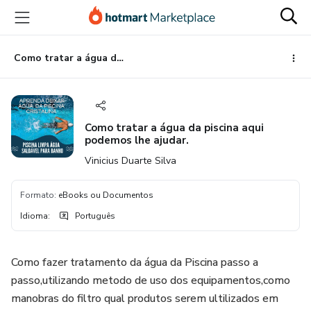
Ir
Ir
Ir
para
para
para
o
o
o
conteúdo
pagamento
rodapé
Como tratar a água da piscina aqui podemos lhe ajudar.
principal
Como tratar a água da piscina aqui
podemos lhe ajudar.
Vinicius Duarte Silva
Formato
:
eBooks ou Documentos
Idioma
:
Português
Como fazer tratamento da água da Piscina passo a
passo,utilizando metodo de uso dos equipamentos,como
manobras do filtro qual produtos serem ultilizados em