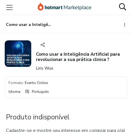
Ir
Ir
Ir
para
para
para
o
o
o
conteúdo
pagamento
rodapé
Como usar a Inteligência Artificial para revolucionar a sua prática clinica ?
principal
Como usar a Inteligência Artificial para
revolucionar a sua prática clinica ?
Liris Wuo
Formato
:
Evento Online
Idioma
:
Português
Produto indisponível
Cadastre-se e mostre seu interesse em comprar para o(a)