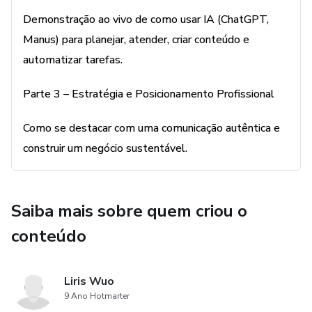
são exclusivos para quem adquirir aqui na Hotmart.
Demonstração ao vivo de como usar IA (ChatGPT,
Manus) para planejar, atender, criar conteúdo e
👉 Por R$ 39,90, você recebe:
automatizar tarefas.
📘 E-book “Fisioterapia 4.0”
Parte 3 – Estratégia e Posicionamento Profissional
Um guia prático para aplicar inteligência artificial e
Como se destacar com uma comunicação autêntica e
estratégia nos seus atendimentos, organização e
construir um negócio sustentável.
divulgação.
📙 Guia da Narrativa Estratégica
Saiba mais sobre quem criou o
Aprenda a comunicar com intenção, gerar valor com
conteúdo
autenticidade e transformar sua linguagem em conversão.
🎥 Gravação completa da aula do dia 05 de agosto
Liris Wuo
9 Ano Hotmarter
Para você rever com calma e aplicar tudo no seu tempo.