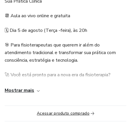
Sua Prática Clínica
📆 Aula ao vivo online e gratuita
🗓 Dia 5 de agosto (Terça -feira), às 20h
🎯 Para fisioterapeutas que querem ir além do
atendimento tradicional e transformar sua prática com
consciência, estratégia e tecnologia.
🚀 Você está pronto para a nova era da fisioterapia?
A inteligência artificial já é uma realidade — e ela pode ser
Mostrar mais
sua aliada para organizar sua rotina, atrair mais pacientes,
se posicionar como autoridade e construir um negócio de
saúde sustentável.
Acessar produto comprado
✅ O que você vai viver nessa experiência: