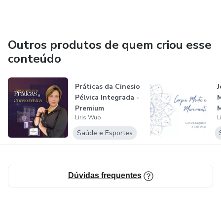
Outros produtos de quem criou esse
conteúdo
Práticas da Cinesio
J
Pélvica Integrada -
M
Premium
M
Liris Wuo
L
E
Saúde e Esportes
Dúvidas frequentes