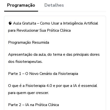
Programação
Detalhes
🔹 Aula gratuita ao vivo, no dia 5 de agosto
🔹 Passo a passo para construir um programa terapêutico
🧠 Aula Gratuita – Como Usar a Inteligência Artificial
baseado em evidências científicas
para Revolucionar Sua Prática Clínica
🔹 Como usar IA (como ChatGPT e Manus) para planejar,
Programação Resumida
divulgar, criar conteúdo e analisar o seu mercado
Apresentação da aula, do tema e das principais dores
🔹 Estratégias reais para posicionar seu nome com valor e
dos fisioterapeutas.
criar uma comunicação que conecta e vende
Parte 1 – O Novo Cenário da Fisioterapia
🔹 O que você precisa ajustar para alcançar estabilidade e
crescimento financeiro com atendimentos particulares
O que é a Fisioterapia 4.0 e por que a IA é essencial
para quem quer crescer.
🎁 Quer acessar tudo com profundidade?
Parte 2 – IA na Prática Clínica
A gravação da aula, o material didático e o Encontro VIP