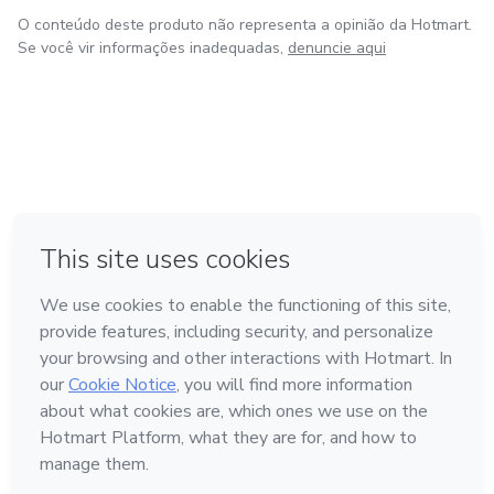
O conteúdo deste produto não representa a opinião da Hotmart.
Se você vir informações inadequadas,
denuncie aqui
em Amsterdam
em Madrid
em Bogotá
Feito com
❤
em Belo Horizonte
na Cidade do México
Conheça a Hotmart
Idioma
Português