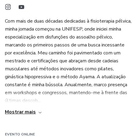
💬 Encontro VIP online no dia 12 de agosto, às 20h
Com mais de duas décadas dedicadas à fisioterapia pélvica,
minha jornada começou na UNIFESP, onde iniciei minha
Mentoria coletiva com tira-dúvidas, ajustes e orientações
especialização em disfunções do assoalho pélvico,
práticas para personalizar seu plano de ação.
marcando os primeiros passos de uma busca incessante
por excelência. Meu caminho foi pavimentado com um
O futuro da fisioterapia é agora — e ele começa com uma
mestrado e certificações que abraçam desde cadeias
escolha inteligente.
musculares até métodos inovadores como pilates,
Clique no botão Comprar agora e garanta seu acesso
ginástica hipopressiva e o método Ayama. A atualização
completo.
constante é minha bússola. Anualmente, marco presença
em workshops e congressos, mantendo-me à frente das
últimas descob...
Mostrar mais
EVENTO ONLINE